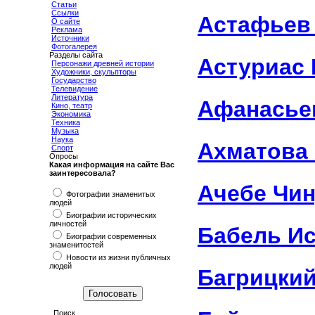
Статьи
Ссылки
Астафьев
О сайте
Реклама
Источники
Фотогалерея
Разделы сайта
Астуриас 
Персонажи древней истории
Художники, скульпторы
Государство
Телевидение
Литература
Афанасье
Кино, театр
Экономика
Техника
Музыка
Наука
Ахматова
Спорт
Опросы
Какая информация на сайте Вас
заинтересовала?
Ачебе Чин
Фотографии знаменитых
людей
Биографии исторических
личностей
Бабель Ис
Биографии современных
знаменитостей
Новости из жизни публичных
людей
Багрицки
Поиск