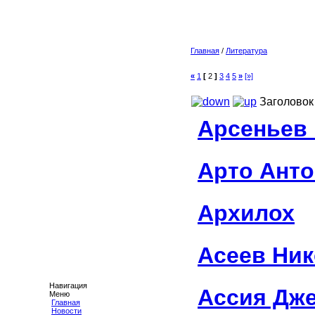
Главная
/
Литература
«
1
[
2
]
3
4
5
»
[»]
Заголовок
Арсеньев
Арто Анто
Архилох
Асеев Ни
Навигация
Ассия Дж
Меню
Главная
Новости