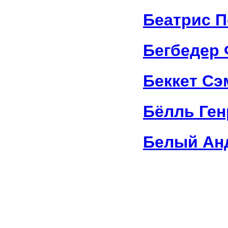
Беатрис П
Бегбедер
Беккет С
Бёлль Ген
Белый Ан