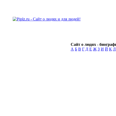
Сайт о людях - биографи
А
Б
В
Г
Д
Е
Ж
З
И
Й
К
Л