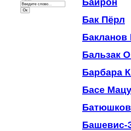
Байрон
Бак Пёрл
Бакланов 
Бальзак О
Барбара 
Басе Мац
Батюшков
Башевис-З