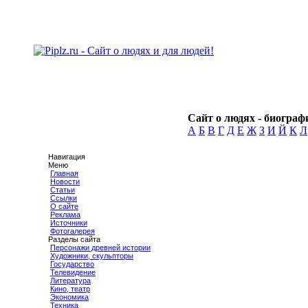
Сайт о людях - биографи
А
Б
В
Г
Д
Е
Ж
З
И
Й
К
Л
Навигация
Меню
Главная
Новости
Статьи
Ссылки
О сайте
Реклама
Источники
Фотогалерея
Разделы сайта
Персонажи древней истории
Художники, скульпторы
Государство
Телевидение
Литература
Кино, театр
Экономика
Техника