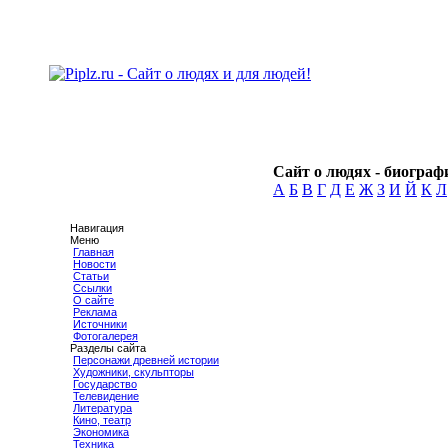
Сайт о людях - биографи
А
Б
В
Г
Д
Е
Ж
З
И
Й
К
Л
Навигация
Меню
Главная
Новости
Статьи
Ссылки
О сайте
Реклама
Источники
Фотогалерея
Разделы сайта
Персонажи древней истории
Художники, скульпторы
Государство
Телевидение
Литература
Кино, театр
Экономика
Техника