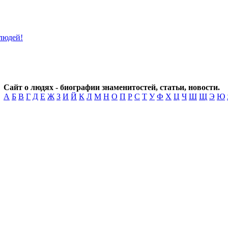
Сайт о людях - биографии знаменитостей, статьи, новости.
А
Б
В
Г
Д
Е
Ж
З
И
Й
К
Л
М
Н
О
П
Р
С
Т
У
Ф
Х
Ц
Ч
Ш
Щ
Э
Ю