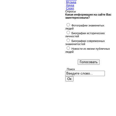
Музыка
Наука
Спорт
Опросы
Какая информация на сайте Вас
заинтересовала?
Фотографии знаменитых
людей
Биографии исторических
личностей
Биографии современных
знаменитостей
Новости из жизни публичных
людей
Поиск