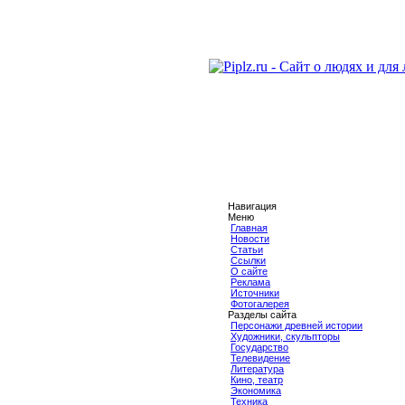
Навигация
Меню
Главная
Новости
Статьи
Ссылки
О сайте
Реклама
Источники
Фотогалерея
Разделы сайта
Персонажи древней истории
Художники, скульпторы
Государство
Телевидение
Литература
Кино, театр
Экономика
Техника