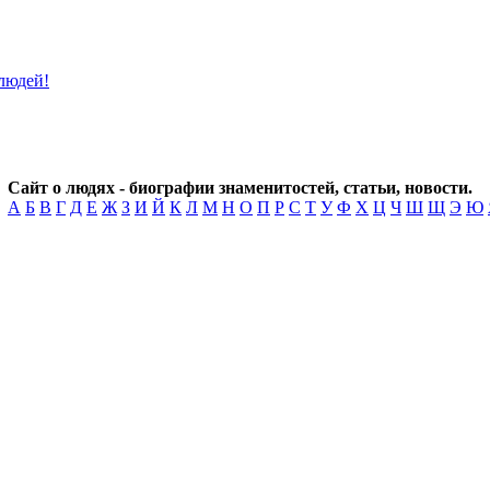
Сайт о людях - биографии знаменитостей, статьи, новости.
А
Б
В
Г
Д
Е
Ж
З
И
Й
К
Л
М
Н
О
П
Р
С
Т
У
Ф
Х
Ц
Ч
Ш
Щ
Э
Ю