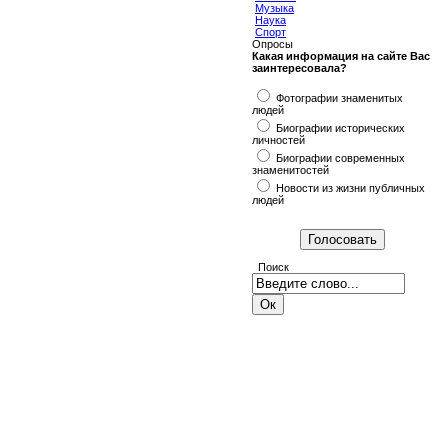
Музыка
Наука
Спорт
Опросы
Какая информация на сайте Вас
заинтересовала?
Фотографии знаменитых
людей
Биографии исторических
личностей
Биографии современных
знаменитостей
Новости из жизни публичных
людей
Поиск