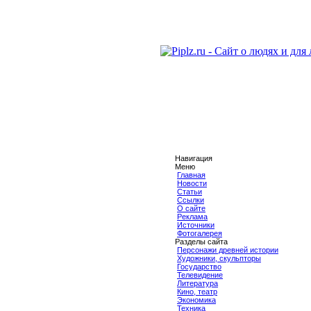
Навигация
Меню
Главная
Новости
Статьи
Ссылки
О сайте
Реклама
Источники
Фотогалерея
Разделы сайта
Персонажи древней истории
Художники, скульпторы
Государство
Телевидение
Литература
Кино, театр
Экономика
Техника