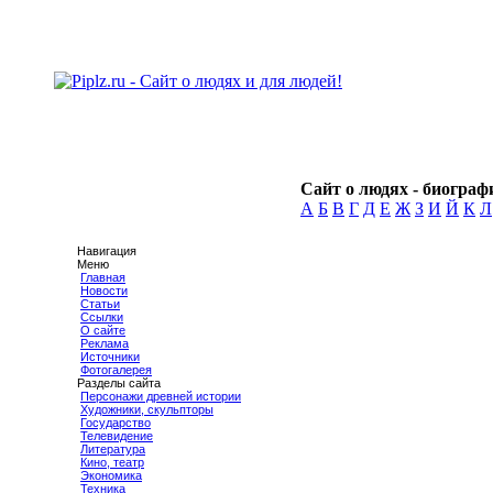
Сайт о людях - биографи
А
Б
В
Г
Д
Е
Ж
З
И
Й
К
Л
Навигация
Меню
Главная
Новости
Статьи
Ссылки
О сайте
Реклама
Источники
Фотогалерея
Разделы сайта
Персонажи древней истории
Художники, скульпторы
Государство
Телевидение
Литература
Кино, театр
Экономика
Техника