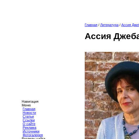
Главная
/
Литература
/
Ассия Дже
Ассия Джеб
Навигация
Меню
Главная
Новости
Статьи
Ссылки
О сайте
Реклама
Источники
Фотогалерея
Разделы сайта