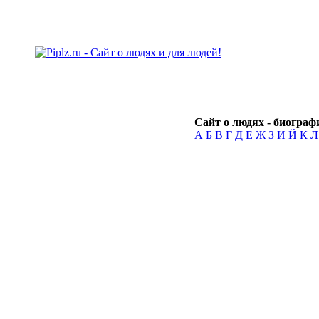
Сайт о людях - биографи
А
Б
В
Г
Д
Е
Ж
З
И
Й
К
Л