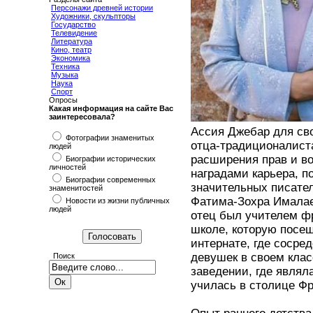
Персонажи древней истории
Художники, скульпторы
Государство
Телевидение
Литература
Кино, театр
Экономика
Техника
Музыка
Наука
Спорт
Опросы
Какая информация на сайте Вас
заинтересовала?
Ассия Джебар для сво
Фотографии знаменитых
отца-традиционалист
людей
расширения прав и в
Биографии исторических
личностей
наградами карьера, п
Биографии современных
значительных писател
знаменитостей
Фатима-Зохра Ималае
Новости из жизни публичных
людей
отец был учителем фр
школе, которую посещ
интернате, где сосре
девушек в своем клас
Поиск
заведении, где являл
училась в столице Ф