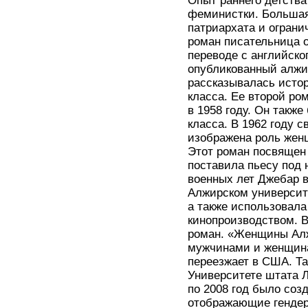
Опыт раннего детств
феминистки. Большая
патриархата и ограни
роман писательница оп
переводе с английско
опубликованный алжи
рассказывалась истор
класса. Ее второй ро
в 1958 году. Он такж
класса. В 1962 году с
изображена роль жен
Этот роман посвящен
поставила пьесу под 
военных лет Джебар в
Алжирском университе
а также использовала
кинопроизводством. В
роман. «Женщины Алж
мужчинами и женщина
переезжает в США. Т
Университете штата Л
по 2008 год было соз
отображающие гендер