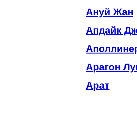
Ануй Жан
Апдайк Д
Аполлине
Арагон Лу
Арат