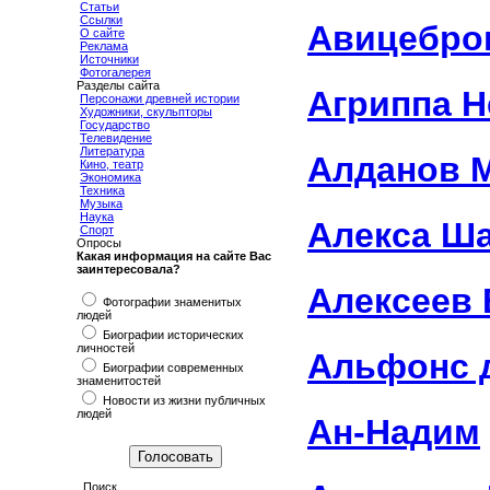
Статьи
Ссылки
Авицебро
О сайте
Реклама
Источники
Фотогалерея
Разделы сайта
Агриппа Н
Персонажи древней истории
Художники, скульпторы
Государство
Телевидение
Литература
Алданов 
Кино, театр
Экономика
Техника
Музыка
Наука
Алекса Ш
Спорт
Опросы
Какая информация на сайте Вас
заинтересовала?
Алексеев 
Фотографии знаменитых
людей
Биографии исторических
личностей
Альфонс 
Биографии современных
знаменитостей
Новости из жизни публичных
людей
Ан-Надим
Поиск