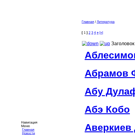
Главная
/
Литература
[
1
]
2
3
4
»
[»]
Заголовок
Аблесимо
Абрамов 
Абу Дула
Абэ Кобо
Навигация
Аверкиев
Меню
Главная
Новости