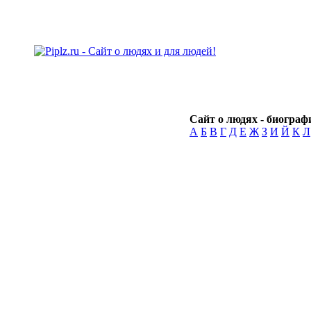
Сайт о людях - биографи
А
Б
В
Г
Д
Е
Ж
З
И
Й
К
Л