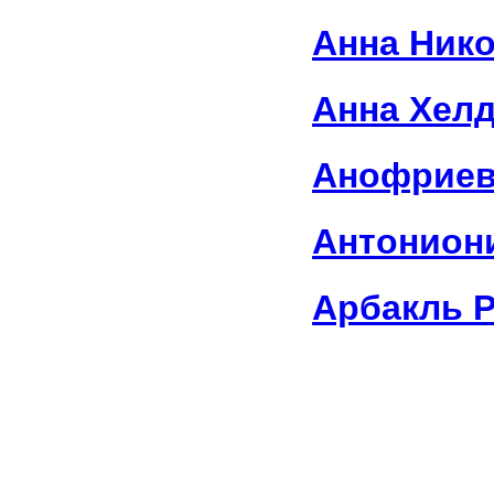
Анна Ник
Анна Хел
Анофриев
Антонион
Арбакль 