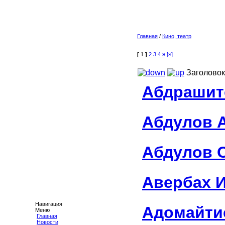
Главная
/
Кино, театр
[
1
]
2
3
4
»
[»]
Заголовок
Абдрашит
Абдулов 
Абдулов 
Авербах 
Навигация
Адомайти
Меню
Главная
Новости