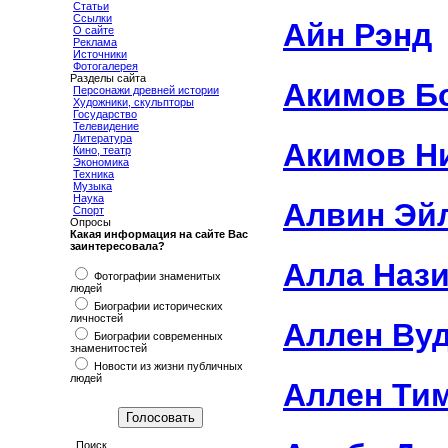
Статьи
Ссылки
Айн Рэнд
О сайте
Реклама
Источники
Фотогалерея
Разделы сайта
Акимов Б
Персонажи древней истории
Художники, скульпторы
Государство
Телевидение
Литература
Акимов Н
Кино, театр
Экономика
Техника
Музыка
Наука
Алвин Эй
Спорт
Опросы
Какая информация на сайте Вас
заинтересовала?
Алла Наз
Фотографии знаменитых
людей
Биографии исторических
личностей
Аллен Ву
Биографии современных
знаменитостей
Новости из жизни публичных
людей
Аллен Ти
Поиск