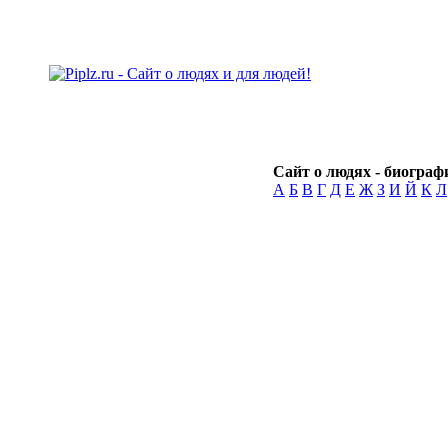
Сайт о людях - биографи
А
Б
В
Г
Д
Е
Ж
З
И
Й
К
Л