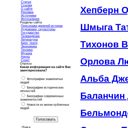
Статьи
Ссылки
Хепберн 
О сайте
Реклама
Источники
Фотогалерея
Разделы сайта
Шмыга Та
Персонажи древней истории
Художники, скульпторы
Государство
Телевидение
Литература
Тихонов 
Кино, театр
Экономика
Техника
Музыка
Наука
Орлова Л
Спорт
Опросы
Какая информация на сайте Вас
заинтересовала?
Альба Дж
Фотографии знаменитых
людей
Биографии исторических
личностей
Баланчин
Биографии современных
знаменитостей
Новости из жизни публичных
людей
Бельмонд
Поиск