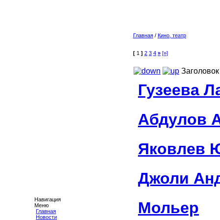
Главная
/
Кино, театр
[
1
]
2
3
4
»
[»]
Заголовок
Гузеева Л
Абдулов 
Яковлев 
Джоли Ан
Навигация
Мольер
Меню
Главная
Новости