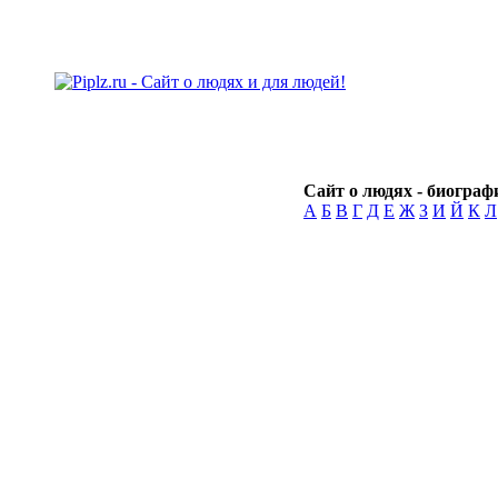
Сайт о людях - биографи
А
Б
В
Г
Д
Е
Ж
З
И
Й
К
Л