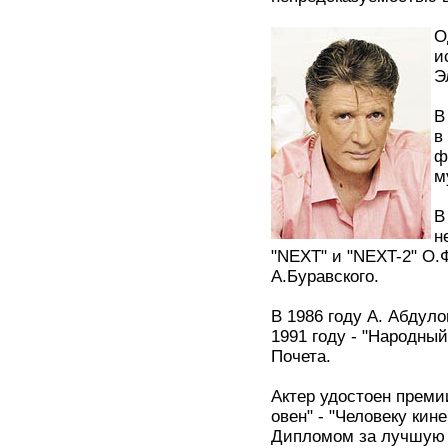
О
и
Э
В
в
ф
м
В
н
"NEXT" и "NEXT-2" О.
А.Буравского.
В 1986 году А. Абдул
1991 году - "Народный
Почета.
Актер удостоен преми
овен" - "Человеку кин
Дипломом за лучшую 