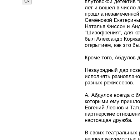
плутовской детектив "
лет и вошёл в число 
прошла незамеченной
Семёновой Екатерины
Наталья Фиссон и Анд
"Шизофрения", для ко
был Александр Коржак
открытием, как это б
Кроме того, Абдулов 
Незаурядный дар поз
исполнять разноплано
разных режиссеров.
А. Абдулов всегда с 
которыми ему пришлос
Евгений Леонов и Тат
партнерские отношени
настоящая дружба.
В своих театральных 
непредсказуемостью в