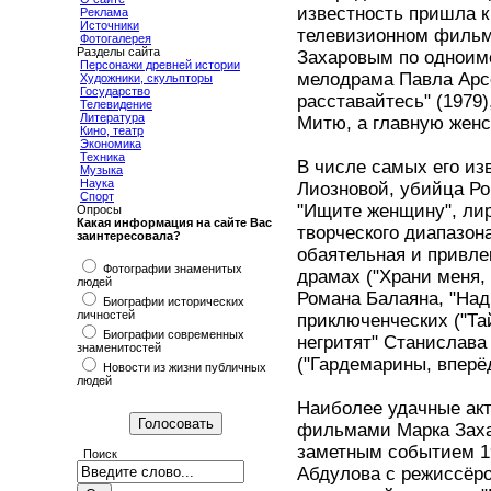
известность пришла к
Реклама
Источники
телевизионном фильме
Фотогалерея
Разделы сайта
Захаровым по одноим
Персонажи древней истории
мелодрама Павла Арс
Художники, скульпторы
Государство
расставайтесь" (1979)
Телевидение
Литература
Митю, а главную женс
Кино, театр
Экономика
Техника
В числе самых его из
Музыка
Наука
Лиозновой, убийца Ро
Спорт
"Ищите женщину", лир
Опросы
Какая информация на сайте Вас
творческого диапазон
заинтересовала?
обаятельная и привлек
Фотографии знаменитых
драмах ("Храни меня,
людей
Романа Балаяна, "Над
Биографии исторических
личностей
приключенческих ("Та
Биографии современных
негритят" Станислава
знаменитостей
("Гардемарины, вперё
Новости из жизни публичных
людей
Наиболее удачные ак
фильмами Марка Заха
заметным событием 19
Поиск
Абдулова с режиссёр