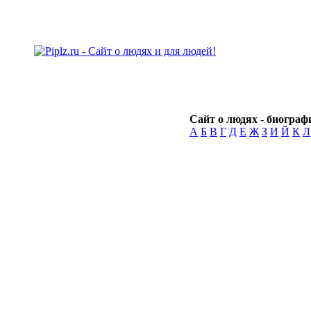
Сайт о людях - биографи
А
Б
В
Г
Д
Е
Ж
З
И
Й
К
Л