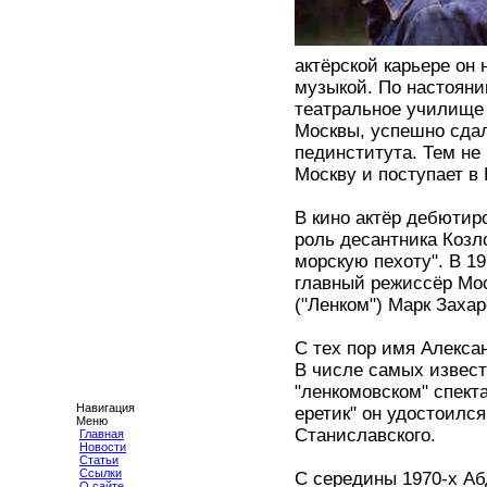
актёрской карьере он
музыкой. По настояни
театральное училище 
Москвы, успешно сдал
пединститута. Тем не 
Москву и поступает в 
В кино актёр дебютир
роль десантника Коз
морскую пехоту". В 1
главный режиссёр Мос
("Ленком") Марк Захар
С тех пор имя Алекса
В числе самых извест
"ленкомовском" спекта
Навигация
еретик" он удостоилс
Меню
Станиславского.
Главная
Новости
Статьи
Ссылки
С середины 1970-х Аб
О сайте