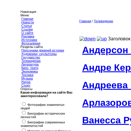
Навигация
Меню
Главная
Главная
/
Телевидение
Новости
Статьи
Ссылки
О сайте
Реклама
Заголовок
Источники
Фотогалерея
Андерсон
Разделы сайта
Персонажи древней истории
Художники, скульпторы
Государство
Телевидение
Андре Кер
Литература
Кино, театр
Экономика
Техника
Музыка
Андреева 
Наука
Спорт
Опросы
Какая информация на сайте Вас
заинтересовала?
Арлазоро
Фотографии знаменитых
людей
Биографии исторических
Ванесса Р
личностей
Биографии современных
знаменитостей