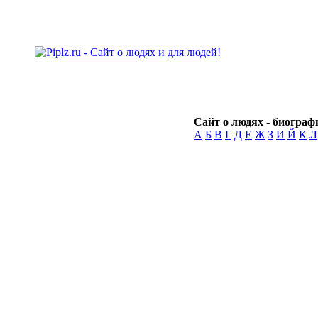
Сайт о людях - биографи
А
Б
В
Г
Д
Е
Ж
З
И
Й
К
Л