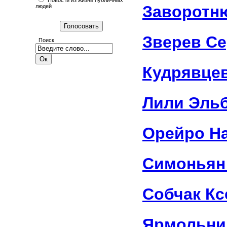
Новости из жизни публичных
Заворотн
людей
Зверев Се
Поиск
Кудрявце
Лили Эль
Орейро Н
Симоньян
Собчак Кс
Ярмольни