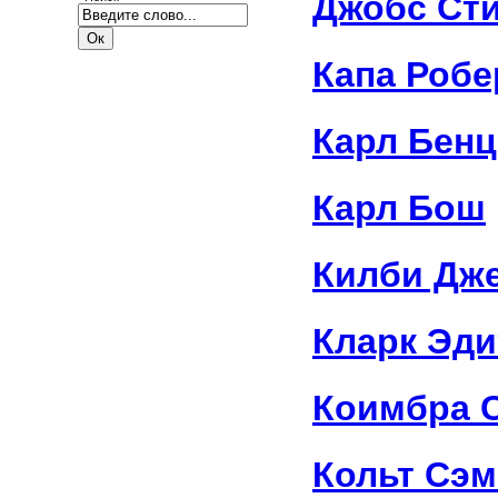
Джобс Ст
Капа Робе
Карл Бенц
Карл Бош
Килби Дж
Кларк Эди
Коимбра 
Кольт Сэ