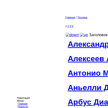
Главная
/
Техника
1
2
3
»
Заголовок
Александ
Алексеев 
Антонио 
Аньелли 
Навигация
Арбус Ди
Меню
Главная
Новости