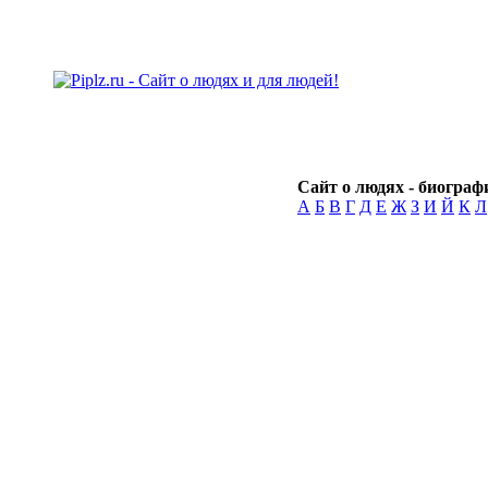
Сайт о людях - биографи
А
Б
В
Г
Д
Е
Ж
З
И
Й
К
Л