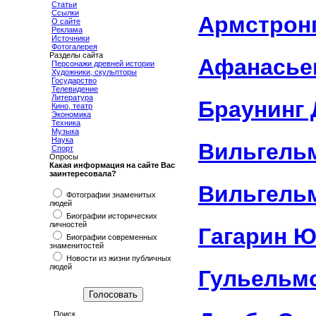
Статьи
Ссылки
Армстронг
О сайте
Реклама
Источники
Фотогалерея
Разделы сайта
Афанасье
Персонажи древней истории
Художники, скульпторы
Государство
Телевидение
Литература
Браунинг
Кино, театр
Экономика
Техника
Музыка
Наука
Вильгель
Спорт
Опросы
Какая информация на сайте Вас
заинтересовала?
Вильгельм
Фотографии знаменитых
людей
Биографии исторических
личностей
Гагарин 
Биографии современных
знаменитостей
Новости из жизни публичных
людей
Гульельм
Поиск