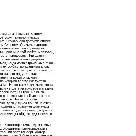
Салливана называют «отцом
сетском технологическом
же. Его карьера достигла апогея
ром Адлером. Сначала партнеры
 самый известный пример их
о. Гробница Уэйнрайта, мавзолей,
тается шедевром. Эти здания
использовалась для придания
емен, когда дома строились с очень
тектор быстро адаптировался,
иеся от тех, которые строились в
нт на высоте, учитывая
 верил в кредо римского
на «форма всегда следует за
ание. Но он также включал в свои
ыло увидеть на примере магазина
 особенностью строения была
ного полихромного Транспортного
ьность. После того, как
но, дела у Луиса пошли не очень
надежным и увлекся алкоголем.
сточником вдохновения для других
рэнк Ллойд Райт, Ричард Никель и
ет 3 сентября 1856 года в семье
 Его родители иммигрировали в
старший брат Альберт Уолтер.
ферме своих бабушек и дедушек в