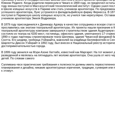
Южном Рединге. Когда родители переехали в Чикаго в 1869 году, он предпочел остать
году юноша поступил в Массачусетский технологический институт. Однако ушел посл
в Школе изящных искусств в Париже или стать учеником архитектора. По предложен
успешного архитектора, Луис устроился в филадельфийскую фирму Фернесса. В 187
поступил в Парижскую школу изящных искусств, но учился там нерегулярно. Оставая
учеником архитектора Эмиля Водремера.
В 1879 году присоединился к Данкмару Адлеру в качестве сотрудника и вскоре стал
прославились как знатоки театральной архитектуры. Их проекты нашли признание в 
театральной архитектуры компании завершился строительством здания Аудиториум в 
состояло из театра на 4200 мест, гостиницы, офисного здания, увенчанного 17-этажн
1890-х годах партнеры спроектировали театр Шиллера, здание Чикагской фондовой б
Скотта. Его шедевр, гробница Уэйнрайта, мавзолей на кладбище Беллефонтейн в Сен
Шарлотты Диксон Уэйнрайт в 1892 году, был внесен в Национальный реестр историче
достопримечательностью города.
В 1899 году женился на Мэри Азоне Хаттабо, известной как Маргарет. На тот момент 
разведенной и являлась на пятнадцать лет моложе архитектора. Она ушла от него чере
детей. По словам самого
Салливана «все практические требования к полезности должны иметь первостепенно
планирования и дизайна; никакие архитектурные изречения, традиции, суеверия или 
к этому».