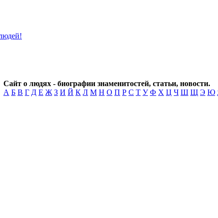
Сайт о людях - биографии знаменитостей, статьи, новости.
А
Б
В
Г
Д
Е
Ж
З
И
Й
К
Л
М
Н
О
П
Р
С
Т
У
Ф
Х
Ц
Ч
Ш
Щ
Э
Ю