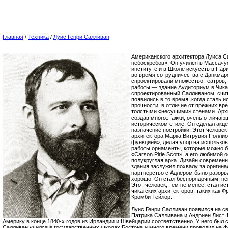
Главная
/
Техника
/
Луис Генри Салливан
Американского архитектора Луиса 
небоскребов». Он учился в Массачу
институте и в Школе искусств в Пари
во время сотрудничества с Данкма
спроектировали множество театров,
работы — здание Аудиториум в Чикаг
спроектированный Салливаном, счи
появились в то время, когда сталь 
прочности, в отличие от прежних вр
толстыми «несущими» стенами. Архи
создав многоэтажки, очень отличающ
историческом стиле. Он сделал акце
назначение постройки. Этот человек
архитектора Марка Витрувия Поллио
функцией», делая упор на использов
работы орнаменты, которые можно б
«Carson Pirie Scott», а его любимой
полукруглая арка. Дизайн современ
здания заслужил похвалу за оригинал
партнерство с Адлером было разорва
хорошо. Он стал беспорядочным, не
Этот человек, тем не менее, стал и
чикагских архитекторов, таких как Ф
Кромби Тейлор.
Луис Генри Салливан появился на св
Патрика Салливана и Андриен Лист.
Америку в конце 1840-х годов из Ирландии и Швейцарии соответственно. У него был 
Салливан учился в государственных школах Бостона и много времени проводил на 