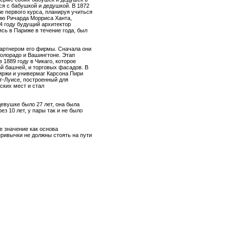
ся с бабушкой и дедушкой. В 1872
е первого курса, планируя учиться
ию Ричарда Морриса Ханта,
4 году будущий архитектор
сь в Париже в течение года, был
 партнером его фирмы. Сначала они
Колорадо и Вашингтоне. Этап
1889 году в Чикаго, которое
ой башней, и торговых фасадов. В
иржи и универмаг Карсона Пири
т-Луисе, построенный для
ских мест и стал
девушке было 27 лет, она была
з 10 лет, у пары так и не было
е значение как основа
привычки не должны стоять на пути