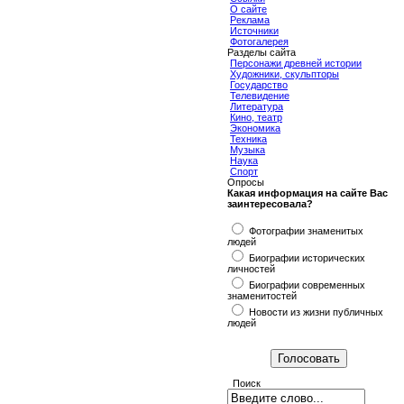
О сайте
Реклама
Источники
Фотогалерея
Разделы сайта
Персонажи древней истории
Художники, скульпторы
Государство
Телевидение
Литература
Кино, театр
Экономика
Техника
Музыка
Наука
Спорт
Опросы
Какая информация на сайте Вас
заинтересовала?
Фотографии знаменитых
людей
Биографии исторических
личностей
Биографии современных
знаменитостей
Новости из жизни публичных
людей
Поиск