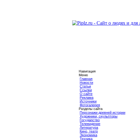
Навигация
Меню
Главная
Новости
Статьи
Ссылки
О сайте
Реклама
Источники
Фотогалерея
Разделы сайта
Персонажи древней истории
Художники, скульпторы
Государство
Телевидение
Литература
Кино, театр
Экономика
Техника