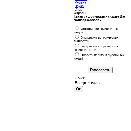
Музыка
Наука
Спорт
Опросы
Какая информация на сайте Вас
заинтересовала?
Фотографии знаменитых
людей
Биографии исторических
личностей
Биографии современных
знаменитостей
Новости из жизни публичных
людей
Поиск