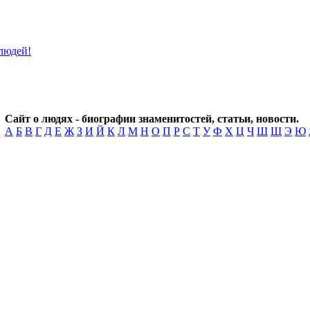
Сайт о людях - биографии знаменитостей, статьи, новости.
А
Б
В
Г
Д
Е
Ж
З
И
Й
К
Л
М
Н
О
П
Р
С
Т
У
Ф
Х
Ц
Ч
Ш
Щ
Э
Ю