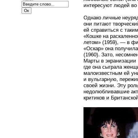
интересуют людей во
Однако личные неуряд
они питают творчески
ей справиться с таки
«Кошке на раскаленно
летом» (1959), — в ф
«Оскар» она получила
(1960). Зато, несомн
Марты в экранизации
где она сыграла женщ
малоизвестным ей уни
и вульгарную, пережи
своей жизни. Эту рол
недолюбливавшие акт
критиков и Британско