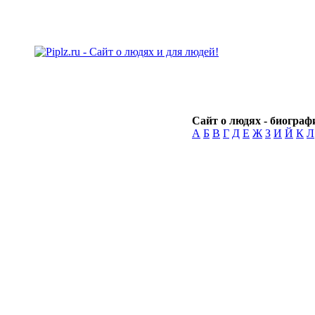
Сайт о людях - биографи
А
Б
В
Г
Д
Е
Ж
З
И
Й
К
Л