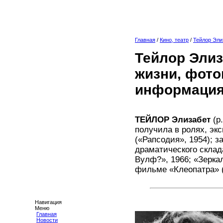
Главная
/
Кино, театр
/
Тейлор Эли
Тейлор Элиз
жизни, фото
информация
ТЕЙЛОР Элизабет
(р.
получила в ролях, э
(«Рапсодия», 1954); з
драматического склад
Вулф?», 1966; «Зерка
фильме «Клеопатра» (
Навигация
Меню
Главная
Новости