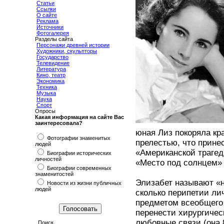
Статьи
Ссылки
О сайте
Реклама
Источники
Фотогалерея
Разделы сайта
Персонажи древней истории
Художники, скульпторы
Государство
Телевидение
Литература
Кино, театр
Экономика
Техника
Музыка
Наука
Спорт
Опросы
Какая информация на сайте Вас
заинтересовала?
юная Лиз покоряла кр
Фотографии знаменитых
прелестью, что прине
людей
«Американской трагед
Биографии исторических
личностей
«Место под солнцем» 
Биографии современных
знаменитостей
Элизабет называют «н
Новости из жизни публичных
людей
сколько перипетии лич
предметом всеобщего 
перенести хирургическ
любовные связи (она 
Поиск