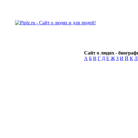
Сайт о людях - биографи
А
Б
В
Г
Д
Е
Ж
З
И
Й
К
Л