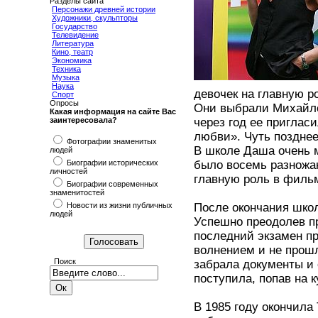
Разделы сайта
Персонажи древней истории
Художники, скульпторы
Государство
Телевидение
Литература
Кино, театр
Экономика
Техника
Музыка
Наука
девочек на главную р
Спорт
Опросы
Они выбрали Михайлов
Какая информация на сайте Вас
заинтересовала?
через год ее приглас
любви». Чуть поздне
Фотографии знаменитых
В школе Даша очень м
людей
Биографии исторических
было восемь разножа
личностей
главную роль в филь
Биографии современных
знаменитостей
Новости из жизни публичных
После окончания шко
людей
Успешно преодолев пр
последний экзамен пр
волнением и не прош
Поиск
забрала документы и 
поступила, попав на к
В 1985 году окончила