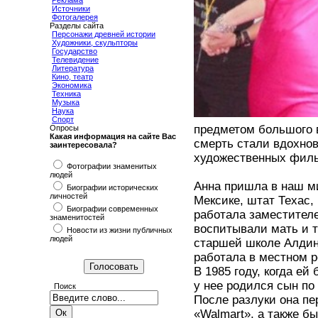
Реклама
Источники
Фотогалерея
Разделы сайта
Персонажи древней истории
Художники, скульпторы
Государство
Телевидение
Литература
Кино, театр
Экономика
Техника
Музыка
Наука
Спорт
предметом большого 
Опросы
Какая информация на сайте Вас
смерть стали вдохнов
заинтересовала?
художественных фил
Фотографии знаменитых
людей
Анна пришла в наш ми
Биографии исторических
личностей
Мексике, штат Техас,
Биографии современных
работала заместителе
знаменитостей
воспитывали мать и т
Новости из жизни публичных
людей
старшей школе Алдин
работала в местном р
В 1985 году, когда ей
у нее родился сын по
Поиск
После разлуки она пе
«Walmart», а также б