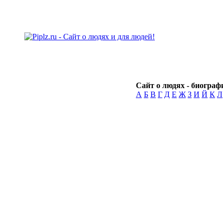
Сайт о людях - биографи
А
Б
В
Г
Д
Е
Ж
З
И
Й
К
Л