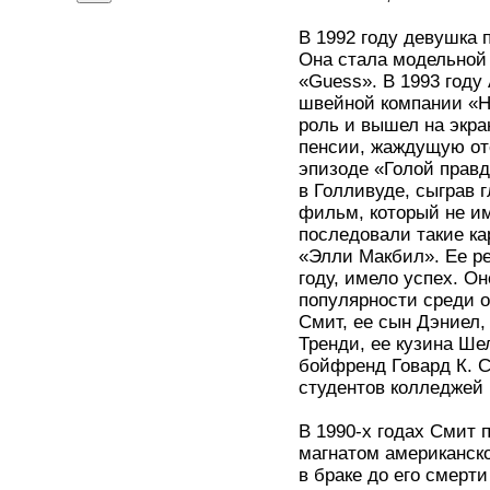
В 1992 году девушка 
Она стала модельной 
«Guess». В 1993 год
швейной компании «H
роль и вышел на экра
пенсии, жаждущую от
эпизоде «Голой правд
в Голливуде, сыграв
фильм, который не им
последовали такие кар
«Элли Макбил». Ее р
году, имело успех. О
популярности среди 
Смит, ее сын Дэниел,
Тренди, ее кузина Ше
бойфренд Говард К. 
студентов колледжей 
В 1990-х годах Смит 
магнатом американско
в браке до его смерти