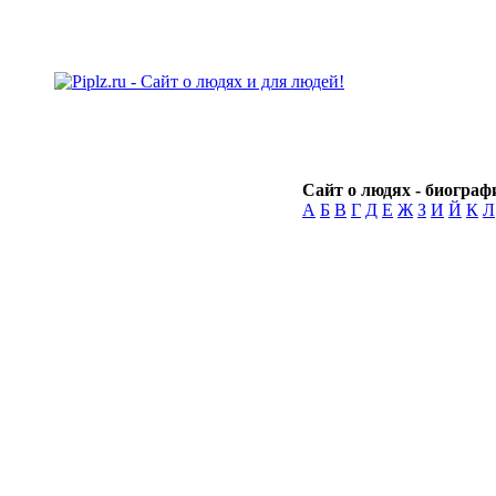
Сайт о людях - биографи
А
Б
В
Г
Д
Е
Ж
З
И
Й
К
Л