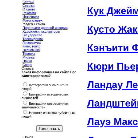
Статьи
Ссылки
Кук Джей
О сайте
Реклама
Источники
Фотогалерея
Разделы сайта
Кусто Жак
Персонажи древней истории
Художники, скульпторы
Государство
Телевидение
Литература
Кэнъити 
Кино, театр
Экономика
Техника
Музыка
Наука
Кюри Пье
Спорт
Опросы
Какая информация на сайте Вас
заинтересовала?
Ландау Л
Фотографии знаменитых
людей
Биографии исторических
личностей
Ландштей
Биографии современных
знаменитостей
Новости из жизни публичных
людей
Лауэ Мак
Поиск