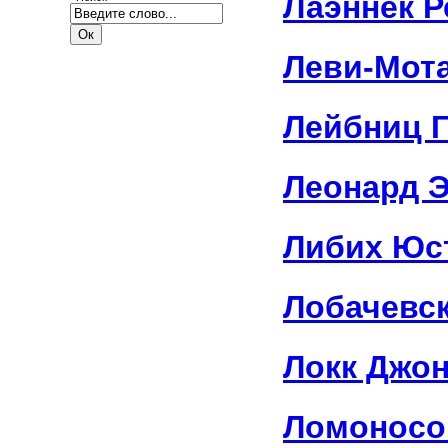
Лаэннек Р
Леви-Мот
Лейбниц 
Леонард 
Либих Юс
Лобачевс
Локк Джо
Ломоносо