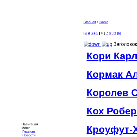
Главная
/
Наука
[«]
«
3
4
5
[
6
]
7
8
9
»
[»]
Заголовок
Кори Кар
Кормак А
Королев 
Кох Робер
Навигация
Кроуфут-
Меню
Главная
Новости