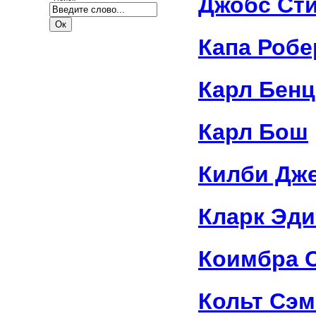
Джобс Ст
Капа Робе
Карл Бенц
Карл Бош
Килби Дж
Кларк Эди
Коимбра 
Кольт Сэ