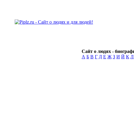
Сайт о людях - биографи
А
Б
В
Г
Д
Е
Ж
З
И
Й
К
Л