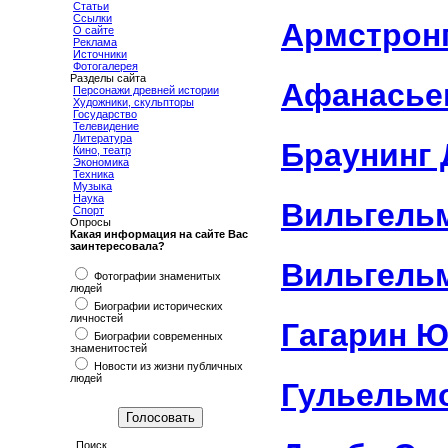
Статьи
Ссылки
Армстронг
О сайте
Реклама
Источники
Фотогалерея
Разделы сайта
Афанасье
Персонажи древней истории
Художники, скульпторы
Государство
Телевидение
Литература
Браунинг
Кино, театр
Экономика
Техника
Музыка
Наука
Вильгель
Спорт
Опросы
Какая информация на сайте Вас
заинтересовала?
Вильгельм
Фотографии знаменитых
людей
Биографии исторических
личностей
Гагарин 
Биографии современных
знаменитостей
Новости из жизни публичных
людей
Гульельм
Поиск