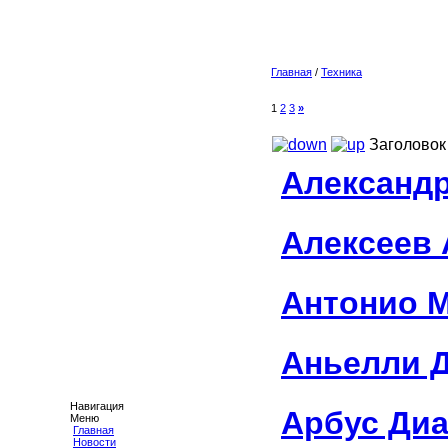
Главная
/
Техника
1
2
3
»
Заголовок
Александ
Алексеев 
Антонио 
Аньелли 
Навигация
Арбус Ди
Меню
Главная
Новости