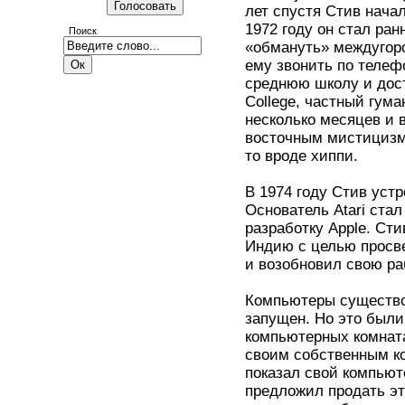
лет спустя Стив нача
1972 году он стал ра
Поиск
«обмануть» междугор
ему звонить по телеф
среднюю школу и дост
College, частный гум
несколько месяцев и 
восточным мистицизмо
то вроде хиппи.
В 1974 году Стив устр
Основатель Atari ста
разработку Apple. Ст
Индию с целью просве
и возобновил свою раб
Компьютеры существов
запущен. Но это был
компьютерных комната
своим собственным к
показал свой компьют
предложил продать э