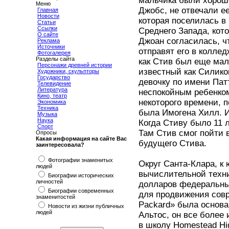
мальчика были хорош
Меню
Джобс, не отвечали е
Главная
Новости
которая поселилась в
Статьи
Ссылки
Среднего Запада, кот
О сайте
Джоан согласилась, ч
Реклама
Источники
отправят его в коллед
Фотогалерея
Разделы сайта
как Стив был еще мал
Персонажи древней истории
известный как Силико
Художники, скульпторы
Государство
девочку по имени Патт
Телевидение
Литература
неспокойным ребенком
Кино, театр
некоторого времени, п
Экономика
Техника
была Имогена Хилл. И
Музыка
Наука
Когда Стиву было 11 л
Спорт
Там Стив смог пойти
Опросы
Какая информация на сайте Вас
будущего Стива.
заинтересовала?
Фотографии знаменитых
Округ Санта-Клара, к
людей
вычислительной техни
Биографии исторических
личностей
долларов федеральны
Биографии современных
для продвижения сов
знаменитостей
Packard» была основан
Новости из жизни публичных
людей
Альтос, он все более
в школу Homestead Hi