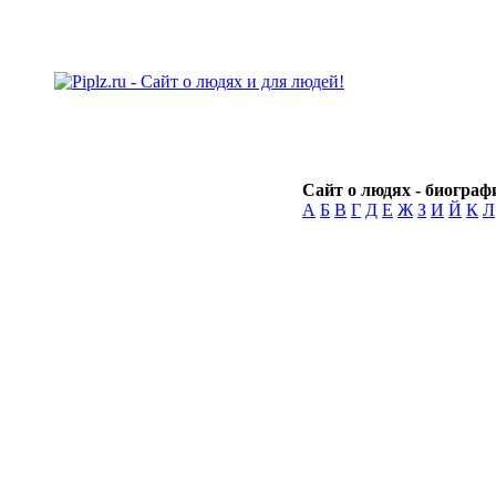
Сайт о людях - биографи
А
Б
В
Г
Д
Е
Ж
З
И
Й
К
Л