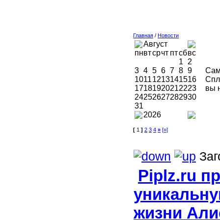
Главная
/
Новости
Август
пн
вт
ср
чт
пт
сб
вс
1
2
3
4
5
6
7
8
9
Сам
10
11
12
13
14
15
16
Спл
17
18
19
20
21
22
23
вы 
24
25
26
27
28
29
30
31
2026
[
1
]
2
3
4
»
[»]
Заг
Piplz.ru 
уникальну
жизни Ал