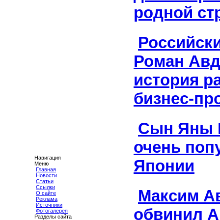
родной ст
Российск
Роман Авд
история р
бизнес-пр
Сын Яны 
очень поп
Навигация
Японии
Меню
Главная
Новости
Статьи
Ссылки
Максим А
О сайте
Реклама
Источники
обвинил А
Фотогалерея
Разделы сайта