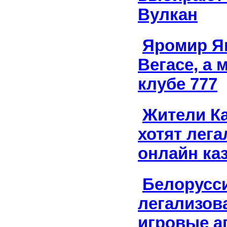
Вулкан
Яромир Яг
Вегасе, а 
клубе 777
Жители Ка
хотят лега
онлайн ка
Белорусс
легализов
игровые а