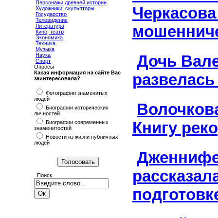
Персонажи древней истории
Черкасова
Художники, скульпторы
Государство
Телевидение
мошеннич
Литература
Кино, театр
Экономика
Техника
Музыка
Наука
Дочь Вал
Спорт
Опросы
Какая информация на сайте Вас
развелась
заинтересовала?
Фотографии знаменитых
людей
Волочкова
Биографии исторических
личностей
Книгу рек
Биографии современных
знаменитостей
Новости из жизни публичных
людей
Дженнифе
рассказала
Поиск
подготовк