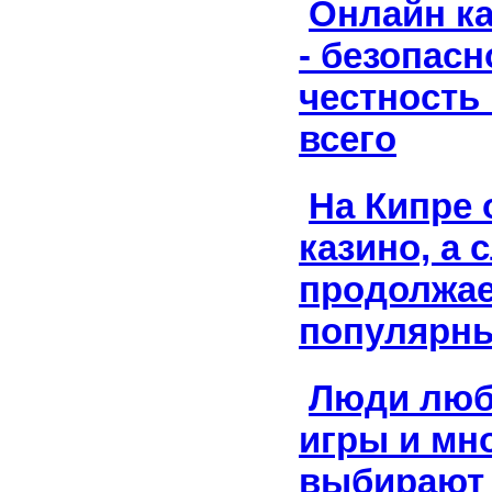
Онлайн к
- безопасн
честность
всего
На Кипре
казино, а 
продолжае
популярн
Люди люб
игры и мн
выбирают 