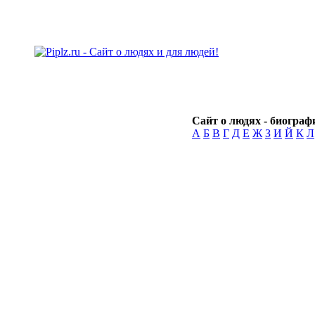
Сайт о людях - биографи
А
Б
В
Г
Д
Е
Ж
З
И
Й
К
Л