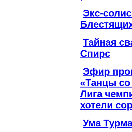
Экс-солис
Блестящих
Тайная св
Спирс
Эфир про
«Танцы со
Лига чемп
хотели со
Ума Турм