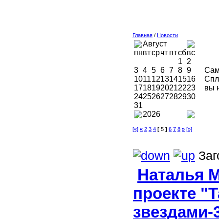
Главная
/
Новости
Август
пн
вт
ср
чт
пт
сб
вс
1
2
3
4
5
6
7
8
9
Сам
10
11
12
13
14
15
16
Спл
17
18
19
20
21
22
23
вы 
24
25
26
27
28
29
30
31
2026
[«]
«
2
3
4
[
5
]
6
7
8
»
[»]
Заг
Наталья М
проекте "
звездами-3