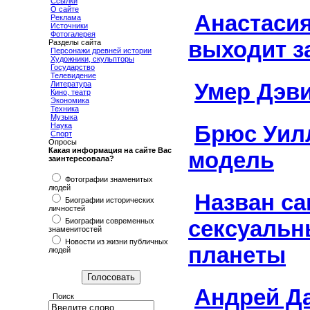
Ссылки
О сайте
Анастаси
Реклама
Источники
Фотогалерея
выходит з
Разделы сайта
Персонажи древней истории
Художники, скульпторы
Государство
Телевидение
Умер Дэв
Литература
Кино, театр
Экономика
Техника
Музыка
Наука
Брюс Уил
Спорт
Опросы
Какая информация на сайте Вас
модель
заинтересовала?
Фотографии знаменитых
людей
Назван с
Биографии исторических
личностей
сексуальн
Биографии современных
знаменитостей
Новости из жизни публичных
планеты
людей
Андрей Д
Поиск