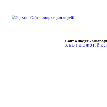
Сайт о людях - биографи
А
Б
В
Г
Д
Е
Ж
З
И
Й
К
Л