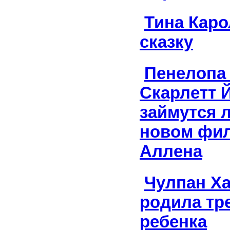
Тина Каро
сказку
Пенелопа 
Скарлетт 
займутся 
новом фи
Аллена
Чулпан Х
родила тр
ребенка