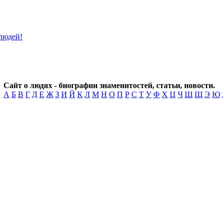
Сайт о людях - биографии знаменитостей, статьи, новости.
А
Б
В
Г
Д
Е
Ж
З
И
Й
К
Л
М
Н
О
П
Р
С
Т
У
Ф
Х
Ц
Ч
Ш
Щ
Э
Ю