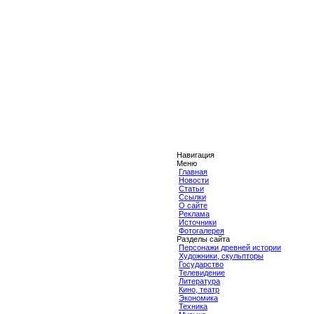
Навигация
Меню
Главная
Новости
Статьи
Ссылки
О сайте
Реклама
Источники
Фотогалерея
Разделы сайта
Персонажи древней истории
Художники, скульпторы
Государство
Телевидение
Литература
Кино, театр
Экономика
Техника