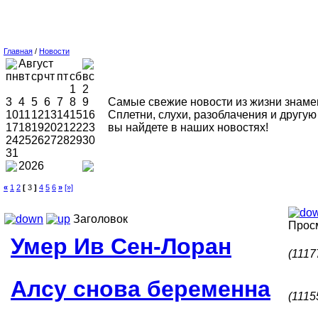
Главная
/
Новости
Август
пн
вт
ср
чт
пт
сб
вс
1
2
3
4
5
6
7
8
9
Самые свежие новости из жизни знаме
10
11
12
13
14
15
16
Сплетни, слухи, разоблачения и друг
17
18
19
20
21
22
23
вы найдете в наших новостях!
24
25
26
27
28
29
30
31
2026
«
1
2
[
3
]
4
5
6
»
[»]
Заголовок
Прос
Умер Ив Сен-Лоран
(1117
Алсу снова беременна
(1115