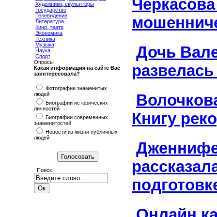
Черкасова
Художники, скульпторы
Государство
Телевидение
мошеннич
Литература
Кино, театр
Экономика
Техника
Музыка
Дочь Вал
Наука
Спорт
Опросы
развелась
Какая информация на сайте Вас
заинтересовала?
Фотографии знаменитых
людей
Волочкова
Биографии исторических
личностей
Книгу рек
Биографии современных
знаменитостей
Новости из жизни публичных
людей
Дженнифе
рассказала
Поиск
подготовк
Онлайн к