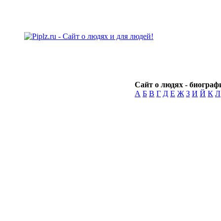
Сайт о людях - биографи
А
Б
В
Г
Д
Е
Ж
З
И
Й
К
Л