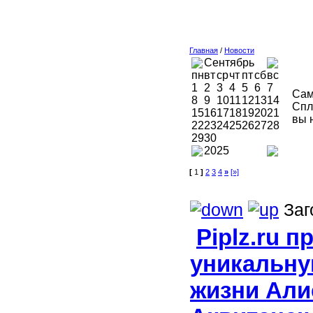
Главная
/
Новости
Сентябрь
пн
вт
ср
чт
пт
сб
вс
1
2
3
4
5
6
7
Сам
8
9
10
11
12
13
14
Спл
15
16
17
18
19
20
21
вы 
22
23
24
25
26
27
28
29
30
2025
[
1
]
2
3
4
»
[»]
Заг
Piplz.ru 
уникальну
жизни Ал