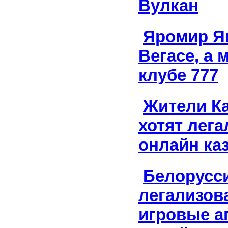
Вулкан
Яромир Яг
Вегасе, а 
клубе 777
Жители Ка
хотят лега
онлайн ка
Белорусс
легализов
игровые а