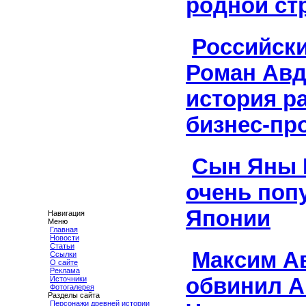
родной ст
Российск
Роман Авд
история р
бизнес-пр
Сын Яны 
очень поп
Японии
Навигация
Меню
Главная
Новости
Статьи
Максим А
Ссылки
О сайте
Реклама
обвинил А
Источники
Фотогалерея
Разделы сайта
Персонажи древней истории