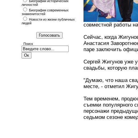
Биографии исторических
личностей
Биографии современных
знаменитостей
Новости из жизни публичных
людей
совместной работы н
Сейчас, когда Жигуно
Анастасия Заворотню
Поиск
паре заключить офиц
Сергей Жигунов уже у
свадьбы, которую пла
"Думаю, что наша сва
месте, - отметил Жигу
Тем временем, продю
съемки популярного с
персонажи предыдущи
седьмом сезоне комед