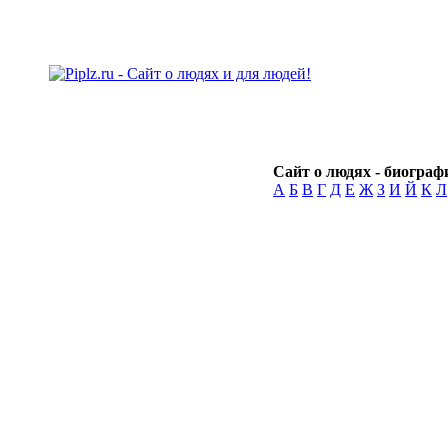
Сайт о людях - биографи
А
Б
В
Г
Д
Е
Ж
З
И
Й
К
Л