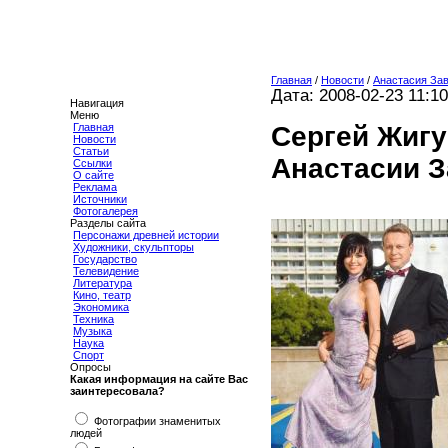
Главная
/
Новости
/
Анастасия За
Дата: 2008-02-23 11:10
Навигация
Меню
Сергей Жиг
Главная
Новости
Статьи
Анастасии 
Ссылки
О сайте
Реклама
Источники
Фотогалерея
Разделы сайта
Персонажи древней истории
Художники, скульпторы
Государство
Телевидение
Литература
Кино, театр
Экономика
Техника
Музыка
Наука
Спорт
Опросы
Какая информация на сайте Вас
заинтересовала?
Фотографии знаменитых
людей