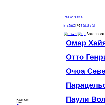
Главная
/
Наука
[«]
«
5
6
7
[
8
]
9
10
11
»
[»]
Заголовок
Омар Хай
Отто Генр
Очоа Сев
Парацель
Паули Во
Навигация
Меню