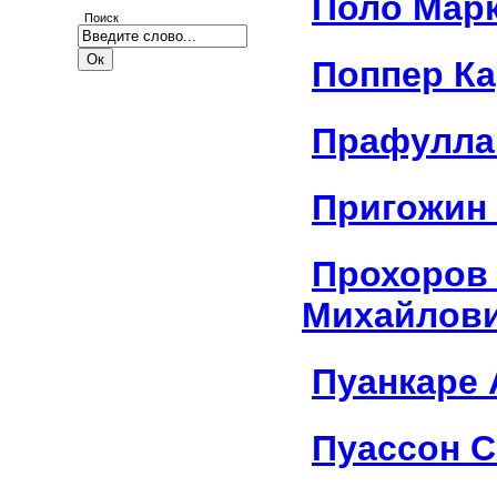
Поло Мар
Поиск
Поппер К
Прафулла
Пригожин
Прохоров
Михайлов
Пуанкаре 
Пуассон 