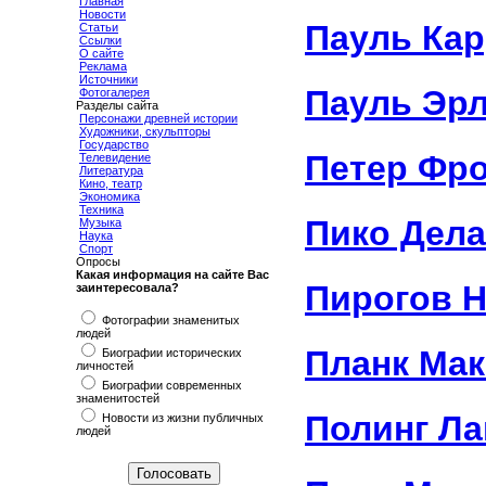
Главная
Новости
Пауль Ка
Статьи
Ссылки
О сайте
Реклама
Источники
Пауль Эр
Фотогалерея
Разделы сайта
Персонажи древней истории
Художники, скульпторы
Государство
Петер Фр
Телевидение
Литература
Кино, театр
Экономика
Техника
Пико Дел
Музыка
Наука
Спорт
Опросы
Какая информация на сайте Вас
Пирогов 
заинтересовала?
Фотографии знаменитых
людей
Планк Мак
Биографии исторических
личностей
Биографии современных
знаменитостей
Полинг Ла
Новости из жизни публичных
людей