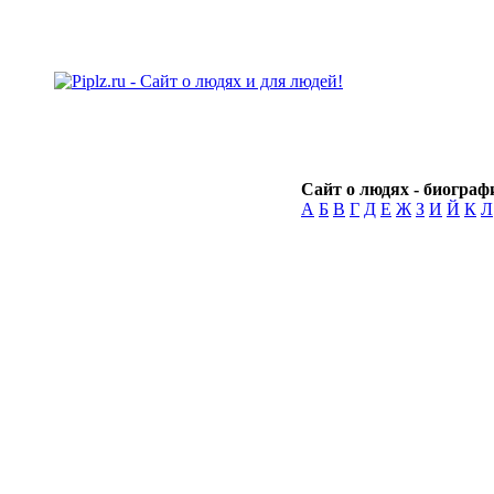
Сайт о людях - биографи
А
Б
В
Г
Д
Е
Ж
З
И
Й
К
Л