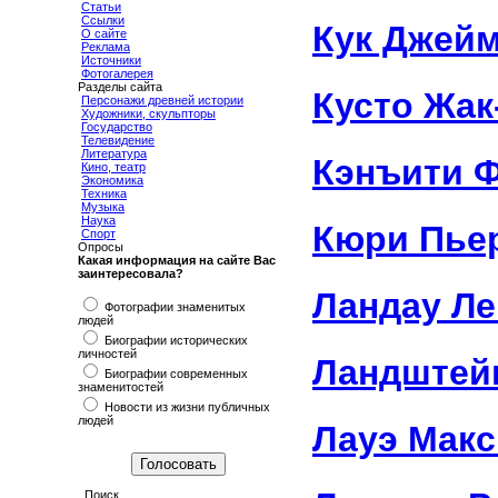
Статьи
Ссылки
Кук Джей
О сайте
Реклама
Источники
Фотогалерея
Разделы сайта
Кусто Жак
Персонажи древней истории
Художники, скульпторы
Государство
Телевидение
Литература
Кэнъити 
Кино, театр
Экономика
Техника
Музыка
Наука
Кюри Пье
Спорт
Опросы
Какая информация на сайте Вас
заинтересовала?
Ландау Ле
Фотографии знаменитых
людей
Биографии исторических
личностей
Ландштей
Биографии современных
знаменитостей
Новости из жизни публичных
людей
Лауэ Макс
Поиск