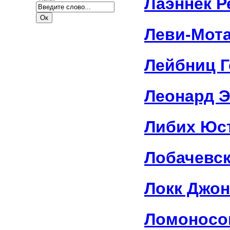
Лаэннек Р
Леви-Мота
Лейбниц 
Леонард 
Либих Юс
Лобачевс
Локк Джон
Ломоносо