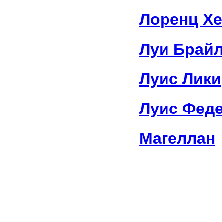
Лоренц Х
Луи Брай
Луис Лики
Луис Феде
Магеллан