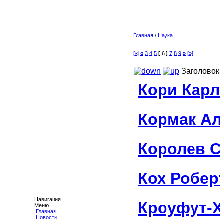
Главная
/
Наука
[«]
«
3
4
5
[
6
]
7
8
9
»
[»]
Заголовок
Кори Кар
Кормак А
Королев С
Кох Робер
Навигация
Кроуфут-
Меню
Главная
Новости