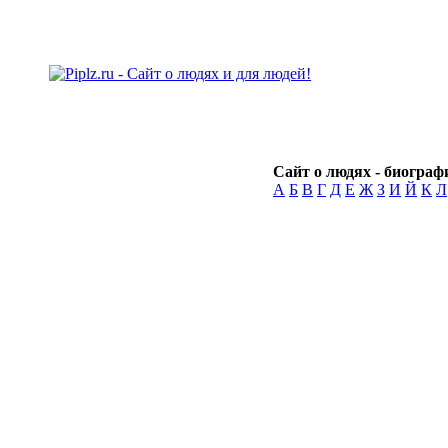
Сайт о людях - биографи
А
Б
В
Г
Д
Е
Ж
З
И
Й
К
Л