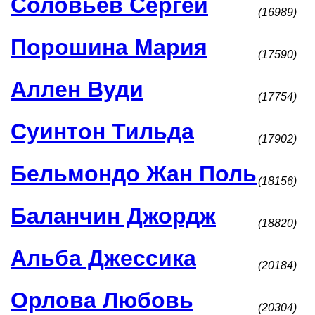
Соловьев Сергей
(16989)
Порошина Мария
(17590)
Аллен Вуди
(17754)
Суинтон Тильда
(17902)
Бельмондо Жан Поль
(18156)
Баланчин Джордж
(18820)
Альба Джессика
(20184)
Орлова Любовь
(20304)