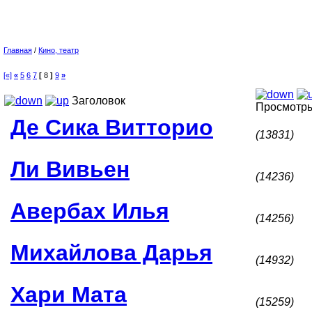
Главная
/
Кино, театр
[«]
«
5
6
7
[
8
]
9
»
Заголовок
Просмотр
Де Сика Витторио
(13831)
Ли Вивьен
(14236)
Авербах Илья
(14256)
Михайлова Дарья
(14932)
Хари Мата
(15259)