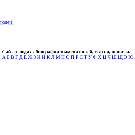
Сайт о людях - биографии знаменитостей, статьи, новости.
А
Б
В
Г
Д
Е
Ж
З
И
Й
К
Л
М
Н
О
П
Р
С
Т
У
Ф
Х
Ц
Ч
Ш
Щ
Э
Ю