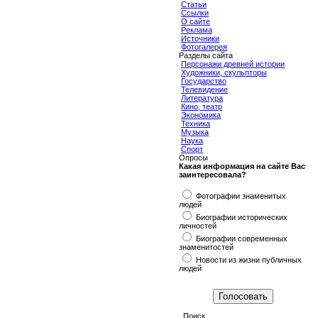
Статьи
Ссылки
О сайте
Реклама
Источники
Фотогалерея
Разделы сайта
Персонажи древней истории
Художники, скульпторы
Государство
Телевидение
Литература
Кино, театр
Экономика
Техника
Музыка
Наука
Спорт
Опросы
Какая информация на сайте Вас
заинтересовала?
Фотографии знаменитых
людей
Биографии исторических
личностей
Биографии современных
знаменитостей
Новости из жизни публичных
людей
Поиск