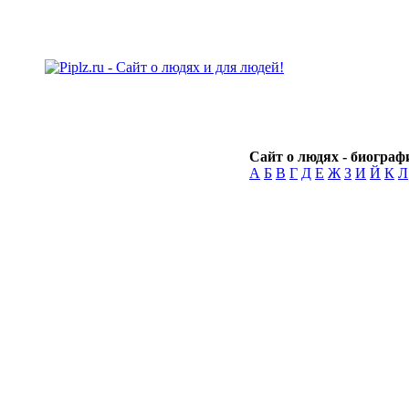
Сайт о людях - биографи
А
Б
В
Г
Д
Е
Ж
З
И
Й
К
Л