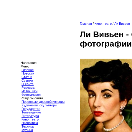
Главная
/
Кино, театр
/
Ли Вивьен
Ли Вивьен -
фотографии
Навигация
Меню
Главная
Новости
Статьи
Ссылки
О сайте
Реклама
Источники
Фотогалерея
Разделы сайта
Персонажи древней истории
Художники, скульпторы
Государство
Телевидение
Литература
Кино, театр
Экономика
Техника
Музыка