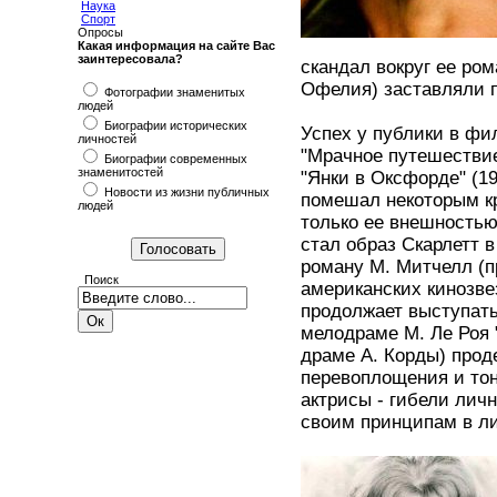
Наука
Спорт
Опросы
Какая информация на сайте Вас
заинтересовала?
скандал вокруг ее ром
Офелия) заставляли п
Фотографии знаменитых
людей
Биографии исторических
Успех у публики в фи
личностей
"Мрачное путешествие"
Биографии современных
знаменитостей
"Янки в Оксфорде" (19
Новости из жизни публичных
помешал некоторым кр
людей
только ее внешность
стал образ Скарлетт в
роману М. Митчелл (п
Поиск
американских кинозв
продолжает выступать 
мелодраме М. Ле Роя 
драме А. Корды) прод
перевоплощения и тон
актрисы - гибели личн
своим принципам в л