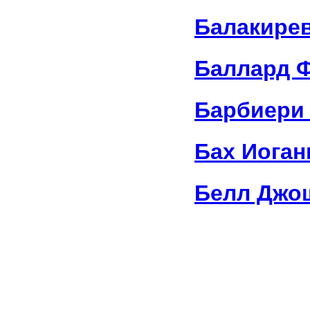
Балакире
Баллард 
Барбиери 
Бах Иоган
Белл Джо