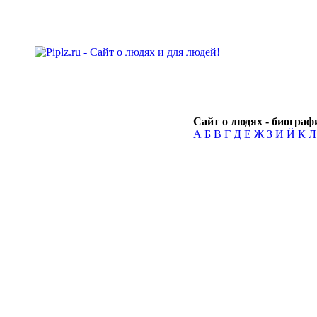
Сайт о людях - биографи
А
Б
В
Г
Д
Е
Ж
З
И
Й
К
Л