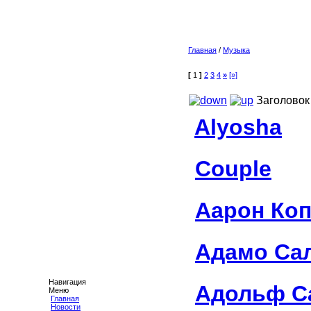
Главная
/
Музыка
[
1
]
2
3
4
»
[»]
Заголовок
Alyosha
Couple
Аарон Ко
Адамо Са
Навигация
Адольф С
Меню
Главная
Новости