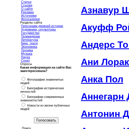
Статьи
Ссылки
Азнавур 
О сайте
Реклама
Источники
Фотогалерея
Разделы сайта
Акуфф Ро
Персонажи древней истории
Художники, скульпторы
Государство
Телевидение
Литература
Андерс Т
Кино, театр
Экономика
Техника
Музыка
Наука
Ани Лорак
Спорт
Опросы
Какая информация на сайте Вас
заинтересовала?
Анка Пол
Фотографии знаменитых
людей
Биографии исторических
личностей
Аннегарн 
Биографии современных
знаменитостей
Новости из жизни публичных
людей
Антонин 
Поиск