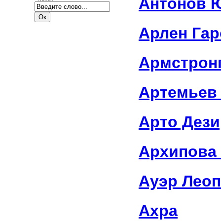
Антонов 
Арлен Га
Армстрон
Артемьев
Арто Дези
Архипова
Ауэр Лео
Ахра