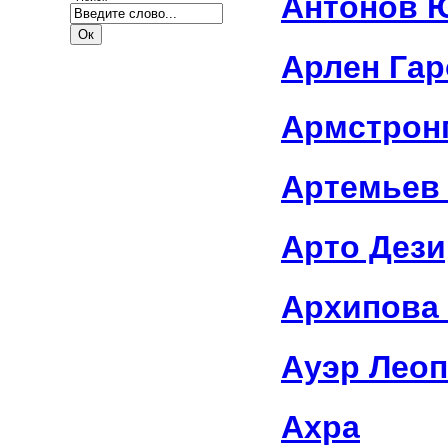
Антонов 
Арлен Га
Армстрон
Артемьев
Арто Дези
Архипова
Ауэр Лео
Ахра