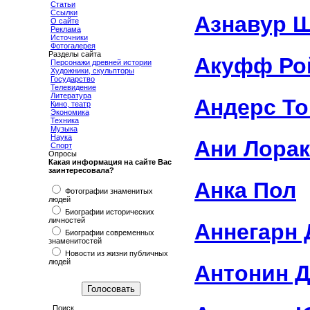
Статьи
Ссылки
Азнавур 
О сайте
Реклама
Источники
Фотогалерея
Разделы сайта
Акуфф Ро
Персонажи древней истории
Художники, скульпторы
Государство
Телевидение
Литература
Андерс Т
Кино, театр
Экономика
Техника
Музыка
Наука
Ани Лорак
Спорт
Опросы
Какая информация на сайте Вас
заинтересовала?
Анка Пол
Фотографии знаменитых
людей
Биографии исторических
личностей
Аннегарн 
Биографии современных
знаменитостей
Новости из жизни публичных
людей
Антонин 
Поиск