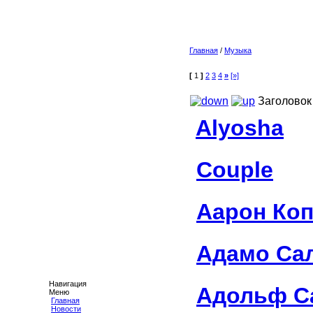
Главная
/
Музыка
[
1
]
2
3
4
»
[»]
Заголовок
Alyosha
Couple
Аарон Ко
Адамо Са
Навигация
Адольф С
Меню
Главная
Новости