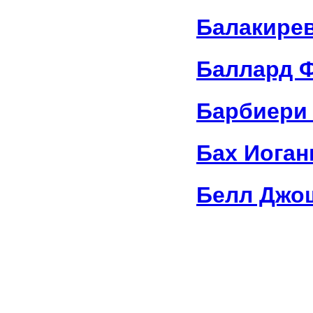
Балакире
Баллард 
Барбиери 
Бах Иоган
Белл Джо