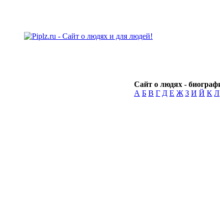
Сайт о людях - биографи
А
Б
В
Г
Д
Е
Ж
З
И
Й
К
Л