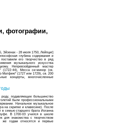
и, фотографии,
5, Эйзенах - 28 июля 1750, Лейпциг]
Философская глубина содержания и
поставили его творчество в ряд
ижения музыкального искусства
цизму. Непревзойденный мастер
 (1722-44), Месса си-минор (ок.
по Матфею" (1727 или 1729), св. 200
ьные концерты, многочисленные
 годы
 роду, подавляющее большинство
столетий были профессиональными
ермании. Начальное музыкальное
ра на скрипке и клавесине). После
ят в семью старшего брата Иоганна
руфе. В 1700-03 учился в школе
ек для знакомства с творчеством
м же годам относятся и первые