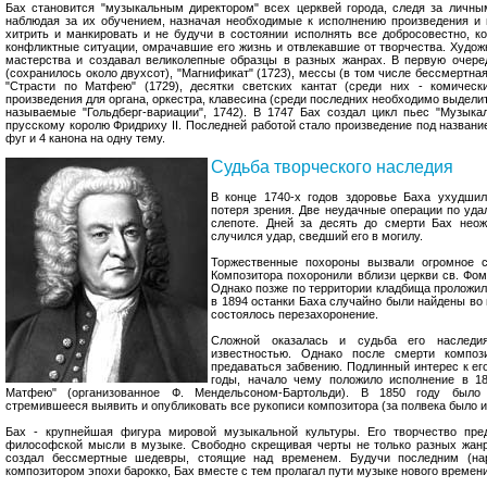
Бах становится "музыкальным директором" всех церквей города, следя за личны
наблюдая за их обучением, назначая необходимые к исполнению произведения и 
хитрить и манкировать и не будучи в состоянии исполнять все добросовестно, к
конфликтные ситуации, омрачавшие его жизнь и отвлекавшие от творчества. Худож
мастерства и создавал великолепные образцы в разных жанрах. В первую очеред
(сохранилось около двухсот), "Магнификат" (1723), мессы (в том числе бессмертная
"Страсти по Матфею" (1729), десятки светских кантат (среди них - комически
произведения для органа, оркестра, клавесина (среди последних необходимо выделит
называемые "Гольдберг-вариации", 1742). В 1747 Бах создал цикл пьес "Музык
прусскому королю Фридриху II. Последней работой стало произведение под название
фуг и 4 канона на одну тему.
Судьба творческого наследия
В конце 1740-х годов здоровье Баха ухудшил
потеря зрения. Две неудачные операции по уда
слепоте. Дней за десять до смерти Бах неож
случился удар, сведший его в могилу.
Торжественные похороны вызвали огромное с
Композитора похоронили вблизи церкви св. Фом
Однако позже по территории кладбища проложил
в 1894 останки Баха случайно были найдены во 
состоялось перезахоронение.
Сложной оказалась и судьба его наследи
известностью. Однако после смерти компо
предаваться забвению. Подлинный интерес к ег
годы, начало чему положило исполнение в 18
Матфею" (организованное Ф. Мендельсоном-Бартольди). В 1850 году было 
стремившееся выявить и опубликовать все рукописи композитора (за полвека было и
Бах - крупнейшая фигура мировой музыкальной культуры. Его творчество пре
философской мысли в музыке. Свободно скрещивая черты не только разных жанр
создал бессмертные шедевры, стоящие над временем. Будучи последним (на
композитором эпохи барокко, Бах вместе с тем пролагал пути музыке нового времени