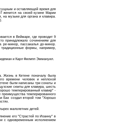
асущным и оставляющей время для
07 женится на своей кузине Марии
, на музыке для органа и клавира.
).
вается в Веймаре, где проводит 9
сто принадлежало сочинениям для
а ре-минор, пассакалья до-минор.
я традиционные формы, например,
ридеман и Карл Филипп Эммануил.
а. Жизнь в Кетене поначалу была
его времени человек и неплохой
Кетене были написаны три сонаты и
нцузские сюиты для клавира, шесть
Хорошо темперированный клавир" -
ие преимущества темперированного
ии Бах создал второй том "Хорошо
остях.
етырех малолетних детей.
лнение его "Страстей по Иоанну" в
кви с одновременным исполнением