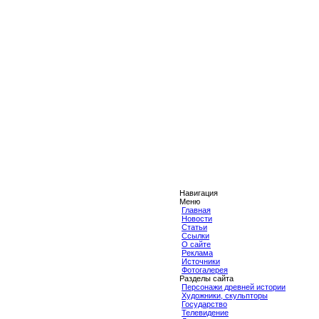
Навигация
Меню
Главная
Новости
Статьи
Ссылки
О сайте
Реклама
Источники
Фотогалерея
Разделы сайта
Персонажи древней истории
Художники, скульпторы
Государство
Телевидение