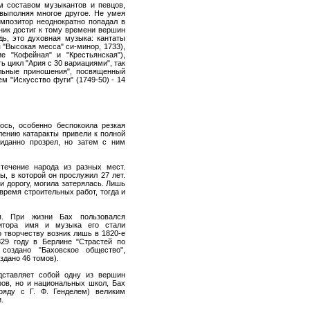
м составом музыкантов и певцов,
выполняя многое другое. Не умея
омпозитор неоднократно попадал в
ник достиг к тому времени вершин
ь, это духовная музыка: кантаты
 "Высокая месса" си-минор, 1733),
е "Кофейная" и "Крестьянская"),
ь цикл "Ария с 30 вариациями", так
альные приношения", посвященный
м "Искусство фуги" (1749-50) - 14
ось, особенно беспокоила резкая
лению катаракты привели к полной
иданно прозрел, но затем с ним
течение народа из разных мест.
ы, в которой он прослужил 27 лет.
и дорогу, могила затерялась. Лишь
время строительных работ, тогда и
я. При жизни Бах пользовался
зитора имя и музыка его стали
о творчеству возник лишь в 1820-е
29 году в Берлине "Страстей по
создано "Баховское общество",
здано 46 томов).
дставляет собой одну из вершин
ов, но и национальных школ, Бах
ряду с Г. Ф. Генделем) великим
.