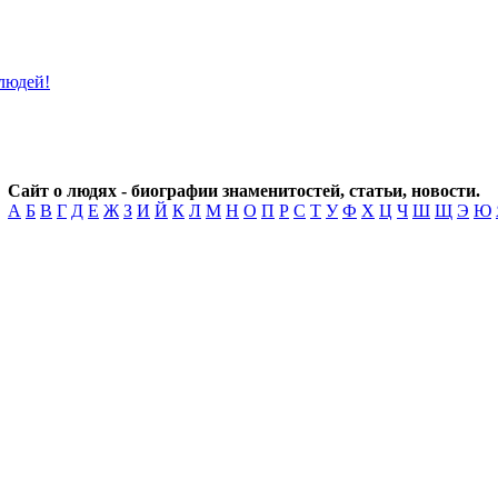
Сайт о людях - биографии знаменитостей, статьи, новости.
А
Б
В
Г
Д
Е
Ж
З
И
Й
К
Л
М
Н
О
П
Р
С
Т
У
Ф
Х
Ц
Ч
Ш
Щ
Э
Ю