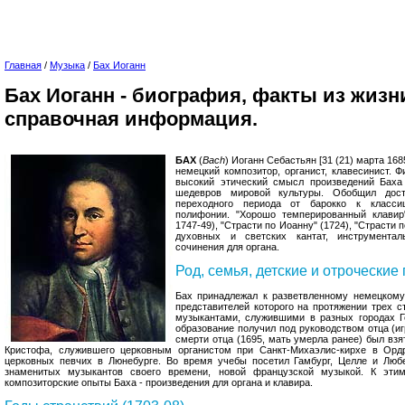
Главная
/
Музыка
/
Бах Иоганн
Бах Иоганн - биография, факты из жизн
справочная информация.
БАХ
(
Bach
) Иоганн Себастьян [31 (21) марта 168
немецкий композитор, органист, клавесинист. 
высокий этический смысл произведений Баха 
шедевров мировой культуры. Обобщил дост
переходного периода от барокко к класси
полифонии. "Хорошо темперированный клавир"
1747-49), "Страсти по Иоанну" (1724), "Страсти 
духовных и светских кантат, инструментал
сочинения для органа.
Род, семья, детские и отроческие
Бах принадлежал к разветвленному немецкому
представителей которого на протяжении трех 
музыкантами, служившими в разных городах Г
образование получил под руководством отца (иг
смерти отца (1695, мать умерла ранее) был вз
Кристофа, служившего церковным органистом при Санкт-Михаэлис-кирхе в Орд
церковных певчих в Люнебурге. Во время учебы посетил Гамбург, Целле и Люб
знаменитых музыкантов своего времени, новой французской музыкой. К эти
композиторские опыты Баха - произведения для органа и клавира.