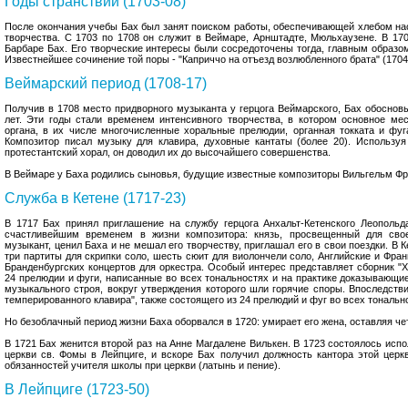
Годы странствий (1703-08)
После окончания учебы Бах был занят поиском работы, обеспечивающей хлебом н
творчества. С 1703 по 1708 он служит в Веймаре, Арнштадте, Мюльхаузене. В 17
Барбаре Бах. Его творческие интересы были сосредоточены тогда, главным образом
Известнейшее сочинение той поры - "Каприччо на отъезд возлюбленного брата" (1704
Веймарский период (1708-17)
Получив в 1708 место придворного музыканта у герцога Веймарского, Бах обосновы
лет. Эти годы стали временем интенсивного творчества, в котором основное ме
органа, в их числе многочисленные хоральные прелюдии, органная токката и фуг
Композитор писал музыку для клавира, духовные кантаты (более 20). Использу
протестантский хорал, он доводил их до высочайшего совершенства.
В Веймаре у Баха родились сыновья, будущие известные композиторы Вильгельм Ф
Служба в Кетене (1717-23)
В 1717 Бах принял приглашение на службу герцога Анхальт-Кетенского Леопольд
счастливейшим временем в жизни композитора: князь, просвещенный для сво
музыкант, ценил Баха и не мешал его творчеству, приглашал его в свои поездки. В 
три партиты для скрипки соло, шесть сюит для виолончели соло, Английские и Фра
Бранденбургских концертов для оркестра. Особый интерес представляет сборник "
24 прелюдии и фуги, написанные во всех тональностях и на практике доказывающ
музыкального строя, вокруг утверждения которого шли горячие споры. Впоследств
темперированного клавира", также состоящего из 24 прелюдий и фуг во всех тональн
Но безоблачный период жизни Баха оборвался в 1720: умирает его жена, оставляя ч
В 1721 Бах женится второй раз на Анне Магдалене Вилькен. В 1723 состоялось испо
церкви св. Фомы в Лейпциге, и вскоре Бах получил должность кантора этой цер
обязанностей учителя школы при церкви (латынь и пение).
В Лейпциге (1723-50)