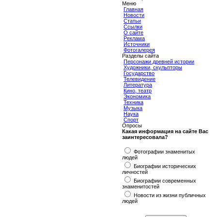
Меню
Главная
Новости
Статьи
Ссылки
О сайте
Реклама
Источники
Фотогалерея
Разделы сайта
Персонажи древней истории
Художники, скульпторы
Государство
Телевидение
Литература
Кино, театр
Экономика
Техника
Музыка
Наука
Спорт
Опросы
Какая информация на сайте Вас
заинтересовала?
Фотографии знаменитых
людей
Биографии исторических
личностей
Биографии современных
знаменитостей
Новости из жизни публичных
людей