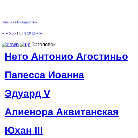
Главная
/
Государство
[«]
«
5
6
7
[
8
]
9
10
11
»
[»]
Заголовок
Нето Антонио Агостиньо
Папесса Иоанна
Эдуард V
Алиенора Аквитанская
Юхан III