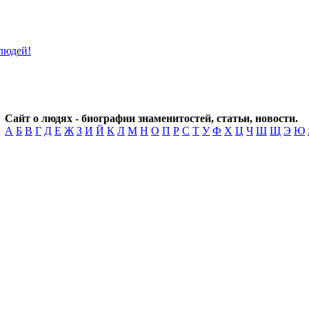
Сайт о людях - биографии знаменитостей, статьи, новости.
А
Б
В
Г
Д
Е
Ж
З
И
Й
К
Л
М
Н
О
П
Р
С
Т
У
Ф
Х
Ц
Ч
Ш
Щ
Э
Ю