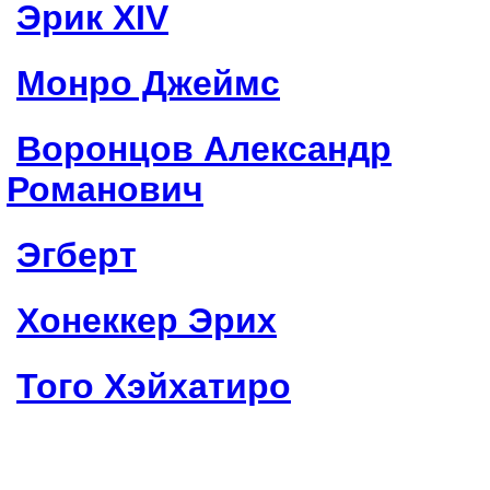
Эрик XIV
Монро Джеймс
Воронцов Александр
Романович
Эгберт
Хонеккер Эрих
Того Хэйхатиро