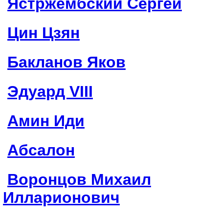
Ястржембский Сергей
Цин Цзян
Бакланов Яков
Эдуард VIII
Амин Иди
Абсалон
Воронцов Михаил
Илларионович