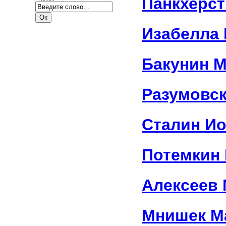
Панкхерс
Изабелла 
Бакунин 
Разумовск
Сталин И
Потемкин 
Алексеев
Мнишек М