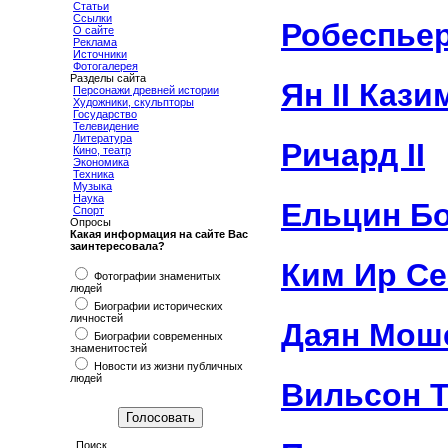
Статьи
Ссылки
Робеспье
О сайте
Реклама
Источники
Фотогалерея
Разделы сайта
Ян II Кази
Персонажи древней истории
Художники, скульпторы
Государство
Телевидение
Литература
Ричард II
Кино, театр
Экономика
Техника
Музыка
Наука
Ельцин Б
Спорт
Опросы
Какая информация на сайте Вас
заинтересовала?
Ким Ир Се
Фотографии знаменитых
людей
Биографии исторических
личностей
Даян Мош
Биографии современных
знаменитостей
Новости из жизни публичных
людей
Вильсон 
Поиск