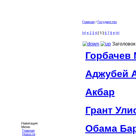
Главная
/
Государство
[«]
«
2
3
4
[
5
]
6
7
8
»
[»]
Заголовок
Горбачев
Аджубей 
Акбар
Грант Ули
Навигация
Обама Ба
Меню
Главная
Новости