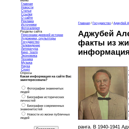
Меню
Главная
Новости
Статьи
Ссылки
О сайте
Реклама
Главная
/
Государство
/
Аджубей А
Источники
Фотогалерея
Аджубей Ал
Разделы сайта
Персонажи древней истории
Художники, скульпторы
факты из жи
Государство
Телевидение
Литература
информация
Кино, театр
Экономика
Техника
Музыка
Наука
Спорт
Опросы
Какая информация на сайте Вас
заинтересовала?
Фотографии знаменитых
людей
Биографии исторических
личностей
Биографии современных
знаменитостей
Новости из жизни публичных
людей
ранга. В 1940-1941 А