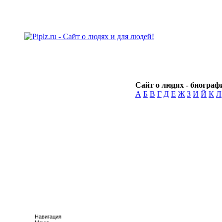
Сайт о людях - биографи
А
Б
В
Г
Д
Е
Ж
З
И
Й
К
Л
Навигация