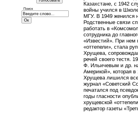
Казахстане, с 1942 с
Поиск
войны учился в Школе
МГУ. В 1949 женился 
Родственные связи сп
работать в «Комсомол
сотрудника до главног
«Известий». При нем 
«оттепели», стала ру
Хрущева, сопровождал
речей своего тестя. 1
Ф. Ильичевым и др. н
Америкой», которая в
Хрущева лишился всех
журнал «Советский С
печатался под псевдо
годы гласности опубл
хрущевской «оттепели
редактор газеты «Трет