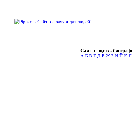
Сайт о людях - биографи
А
Б
В
Г
Д
Е
Ж
З
И
Й
К
Л