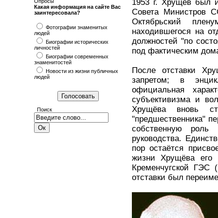
1953 г. Хрущёв был 
Опросы
Какая информация на сайте Вас
Совета Министров СС
заинтересовала?
Октябрьский плен
Фотографии знаменитых
находившегося на от
людей
должностей "по сост
Биографии исторических
личностей
под фактическим дом
Биографии современных
знаменитостей
После отставки Хр
Новости из жизни публичных
людей
запретом; в энцик
официальная харак
субъективизма и вол
Хрущёва вновь ст
Поиск
"предшественника" пе
собственную роль 
руководства. Единст
пор остаётся присво
жизни Хрущёва его 
Кременчугской ГЭС (
отставки был переиме