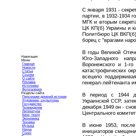
С января 1931 - секр
партии, в 1932-1934 
МГК и вторым секрет
ЦК КП(б) Украины и к
Политбюро ЦК ВКП(б)
борец с "врагами наро
В годы Великой Отеч
Навигация
Юго-Западного напр
Меню
Воронежского и 1-го
Главная
Новости
катастрофических окр
Статьи
Ссылки
всецело поддерживая
О сайте
генерал-лейтенанта и
Реклама
Источники
Фотогалерея
Разделы сайта
В период с 1944 д
Персонажи древней истории
Украинской ССР, зате
Художники, скульпторы
Государство
декабря 1949 он - сно
Телевидение
Литература
Центрального комитет
Кино, театр
Экономика
Техника
В июне 1953, посл
Музыка
Наука
инициаторов смещения
Спорт