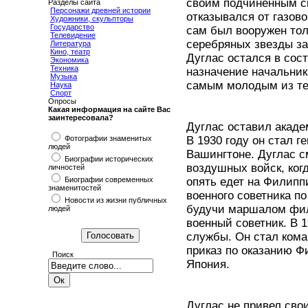
своим подчиненным см
Разделы сайта
Персонажи древней истории
отказывался от газово
Художники, скульпторы
Государство
сам был вооружен тол
Телевидение
серебряных звезды за
Литература
Кино, театр
Дуглас остался в сос
Экономика
Техника
назначение начальник
Музыка
самым молодым из тех
Наука
Спорт
Опросы
Какая информация на сайте Вас
заинтересовала?
Дуглас оставил акаде
Фотографии знаменитых
В 1930 году он стал 
людей
Вашингтоне. Дуглас с
Биографии исторических
воздушных войск, ког
личностей
Биографии современных
опять едет на Филипп
знаменитостей
военного советника по
Новости из жизни публичных
будучи маршалом фил
людей
военный советник. В 
службы. Он стал ком
приказ по оказанию Ф
Поиск
Япония.
Дуглас не привел сво