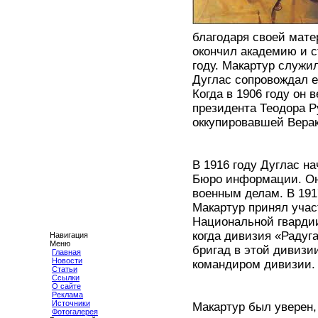
благодаря своей мате
окончил академию и с
году. Макартур служи
Дуглас сопровождал е
Когда в 1906 году он
президента Теодора Р
оккупировавшей Веракр
В 1916 году Дуглас н
Бюро информации. Он 
военным делам. В 191
Макартур принял учас
Национальной гварди
когда дивизия «Радуг
Навигация
Меню
бригад в этой дивизи
Главная
Новости
командиром дивизии.
Статьи
Ссылки
О сайте
Реклама
Источники
Макартур был уверен, 
Фотогалерея