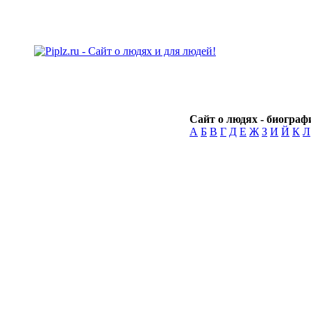
Сайт о людях - биографи
А
Б
В
Г
Д
Е
Ж
З
И
Й
К
Л