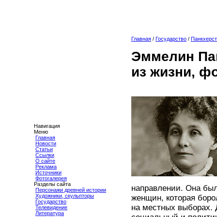
Главная
/
Государство
/
Панкхерс
Эммелин Па
из жизни, ф
Навигация
Меню
Главная
Новости
Статьи
Ссылки
О сайте
Реклама
Источники
Фотогалерея
Разделы сайта
направлении. Она был
Персонажи древней истории
Художники, скульпторы
женщин, которая боро
Государство
на местных выборах.
Телевидение
Литература