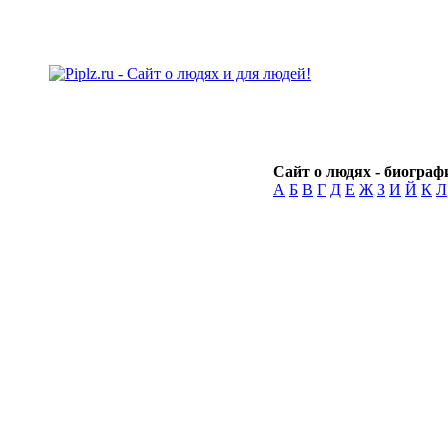
Сайт о людях - биографи
А
Б
В
Г
Д
Е
Ж
З
И
Й
К
Л