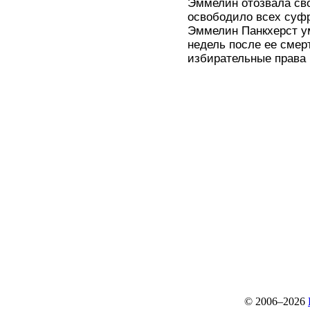
Эммелин отозвала св
освободило всех суфр
Эммелин Панкхерст ум
недель после ее смер
избирательные права
© 2006–2026