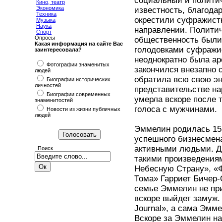
социальный и полити
Кино, театр
Экономика
известность, благода
Техника
окрестили суфражистк
Музыка
Наука
направлении. Политич
Спорт
Опросы
общественность были
Какая информация на сайте Вас
голодовками суфражис
заинтересовала?
неоднократно была ар
Фотографии знаменитых
закончился внезапно 
людей
обратила всю свою эн
Биографии исторических
личностей
представительстве на
Биографии современных
умерла вскоре после 
знаменитостей
голоса с мужчинами.
Новости из жизни публичных
людей
Эммелин родилась 15 
успешного бизнесмена
активными людьми. Д
Поиск
такими произведениям
Небесную Страну», «
Тома» Гарриет Бичер-С
семье Эммелин не при
вскоре выйдет замуж.
Journal», а сама Эмм
Вскоре за Эммелин на