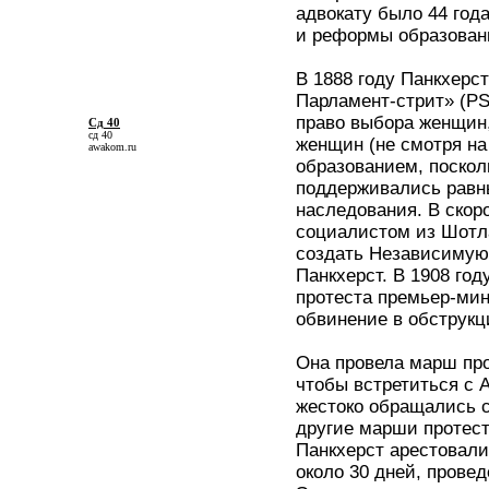
адвокату было 44 год
и реформы образовани
В 1888 году Панкхерс
Парламент-стрит» (PSS
право выбора женщин,
Сд 40
сд 40
женщин (не смотря на
awakom.ru
образованием, поскол
поддерживались равны
наследования. В скор
социалистом из Шотла
создать Независимую 
Панкхерст. В 1908 год
протеста премьер-мин
обвинение в обструкц
Она провела марш про
чтобы встретиться с А
жестоко обращались 
другие марши протест
Панкхерст арестовали
около 30 дней, прове