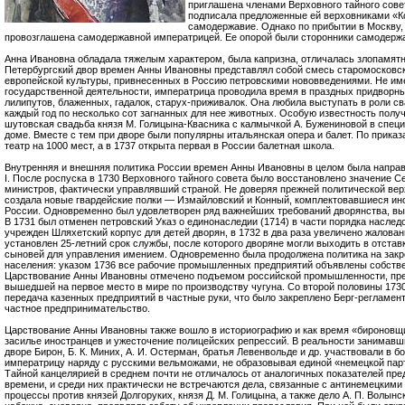
приглашена членами Верховного тайного сове
подписала предложенные ей верховниками «К
самодержавие. Однако по прибытии в Москву,
провозглашена самодержавной императрицей. Ее опорой были сторонники самодержа
Анна Ивановна обладала тяжелым характером, была капризна, отличалась злопамят
Петербургский двор времен Анны Ивановны представлял собой смесь старомосковск
европейской культуры, привнесенных в Россию петровскими нововведениями. Не име
государственной деятельности, императрица проводила время в праздных придворны
лилипутов, блаженных, гадалок, старух-приживалок. Она любила выступать в роли св
каждый год по несколько сот загнанных для нее животных. Особую известность полу
шутовская свадьба князя М. Голицына-Квасника с калмычкой А. Бужениновой в спе
доме. Вместе с тем при дворе были популярны итальянская опера и балет. По прик
театр на 1000 мест, а в 1737 открыта первая в России балетная школа.
Внутренняя и внешняя политика России времен Анны Ивановны в целом была направ
I. После роспуска в 1730 Верховного тайного совета было восстановлено значение Се
министров, фактически управлявший страной. Не доверяя прежней политической вер
создала новые гвардейские полки — Измайловский и Конный, комплектовавшиеся и
России. Одновременно был удовлетворен ряд важнейших требований дворянства, вы
В 1731 был отменен петровский Указ о единонаследии (1714) в части порядка насле
учрежден Шляхетский корпус для детей дворян, в 1732 в два раза увеличено жалова
установлен 25-летний срок службы, после которого дворяне могли выходить в отставк
сыновей для управления имением. Одновременно была продолжена политика на закр
населения: указом 1736 все рабочие промышленных предприятий объявлены собстве
Царствование Анны Ивановны отмечено подъемом российской промышленности, пре
вышедшей на первое место в мире по производству чугуна. Со второй половины 1730
передача казенных предприятий в частные руки, что было закреплено Берг-регламе
частное предпринимательство.
Царствование Анны Ивановны также вошло в историографию и как время «бироновщи
засилье иностранцев и ужесточение полицейских репрессий. В реальности занимавш
дворе Бирон, Б. К. Миних, А. И. Остерман, братья Левенвольде и др. участвовали в б
императрицу наряду с русскими вельможами, не образовывая единой «немецкой парт
Тайной канцелярией в среднем почти не отличалось от аналогичных показателей п
времени, и среди них практически не встречаются дела, связанные с антинемецким
процессы против князей Долгоруких, князя Д. М. Голицына, а также дело А. П. Волынс