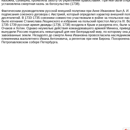
набожна, суеверна, проявляла заботу об укреплении православия. При ней были от
установлена смертная казнь за богохульство (1738).
Фактическим руководителем русской внешней политики при Анне Ивановне был А. И.
подписания союзного договора с Австрией, который определил характер внешней пол
десятилетий. В 1733-1735 союзники совместно участвовали в войне за «польское нас
было изгнание Станислава Лещинского и избрание на польский престол Августа III. 
1735-1739 русская армия дважды (1736, 1738) входила в Крым и разоряла его, были 
Очаков и Хотин. Однако неумелые действия командовавшего армией Миниха, приве
вынудили Россию подписать невыгодный для нее Белградский мир, по которому она 
завоеванные земли. Незадолго до смерти Анна Ивановна провозгласила наследником
племянника малолетнего Ивана Антоновича, а регентом при нем Бирона. Похоронена
Петропавловском соборе Петербурга.