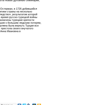
крыты новые духовные семинарии,
 Остерман, в 1726 добившийся
итики страны на несколько
ледство», результатом которой
Во время русско-турецкой войны
захвачены турецкие крепости
дшие к большим людским потерям,
должна была вернуть Турции все
 престола своего внучатого
 Анна Ивановна в