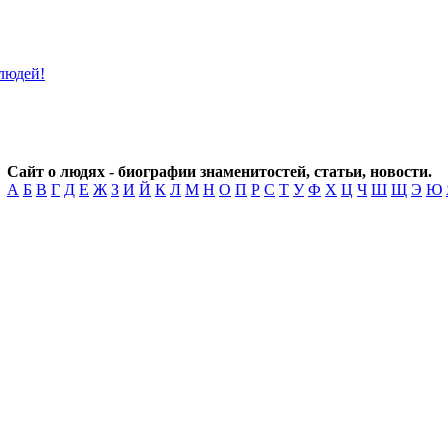
Сайт о людях - биографии знаменитостей, статьи, новости.
А
Б
В
Г
Д
Е
Ж
З
И
Й
К
Л
М
Н
О
П
Р
С
Т
У
Ф
Х
Ц
Ч
Ш
Щ
Э
Ю