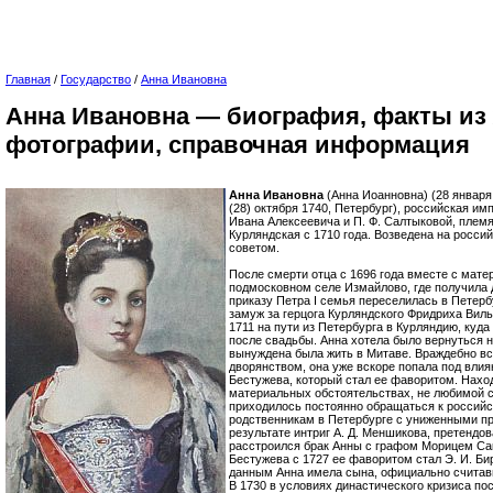
Главная
/
Государство
/
Анна Ивановна
Анна Ивановна — биография, факты из
фотографии, справочная информация
Анна Ивановна
(Анна Иоанновна) (28 января
(28) октября 1740, Петербург), российская им
Ивана Алексеевича и П. Ф. Салтыковой, плем
Курляндская с 1710 года. Возведена на росс
советом.
После смерти отца с 1696 года вместе с мате
подмосковном селе Измайлово, где получила 
приказу Петра I семья переселилась в Петерб
замуж за герцога Курляндского Фридриха Виль
1711 на пути из Петербурга в Курляндию, куд
после свадьбы. Анна хотела было вернуться н
вынуждена была жить в Митаве. Враждебно в
дворянством, она уже вскоре попала под влия
Бестужева, который стал ее фаворитом. Нахо
материальных обстоятельствах, не любимой 
приходилось постоянно обращаться к российс
родственникам в Петербурге с униженными пр
результате интриг А. Д. Меншикова, претендо
расстроился брак Анны с графом Морицем Са
Бестужева с 1727 ее фаворитом стал Э. И. Би
данным Анна имела сына, официально считав
В 1730 в условиях династического кризиса пос