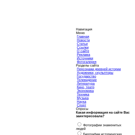
Навигация
Меню
Главная
Новости
Статьи
Ссылки
О сайте
Реклама
Источники
Фотогалерея
Разделы сайта
Персонажи древней истории
Художники, скульпторы
Государство
Телевидение
Литература
Кино, театр
Экономика
Техника
Музыка
Наука
Спорт
Опросы
Какая информация на сайте Вас
заинтересовала?
Фотографии знаменитых
людей
Биографии исторических