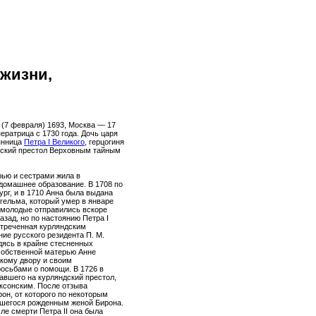
 жизни,
 (7 февраля) 1693, Москва — 17
ператрица с 1730 года. Дочь царя
янница
Петра I Великого
, герцогиня
ийский престол Верховным тайным
рью и сестрами жила в
домашнее образование. В 1708 по
ург, и в 1710 Анна была выдана
гельма, который умер в январе
а молодые отправились вскоре
азад, но по настоянию Петра I
стреченная курляндским
ние русского резидента П. М.
дясь в крайне стесненных
собственной матерью Анне
кому двору и своим
осьбами о помощи. В 1726 в
вавшего на курляндский престол,
ксонским. После отзыва
рон, от которого по некоторым
шегося рожденным женой Бирона.
ле смерти Петра II она была