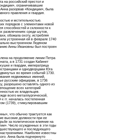
та на российский престол и
ондиции», ограничивавшие
 Анна разорвав «Кондиции», была
вного правления и гвардия.
ностью и мстительностью.
их порядков с элементами новой
я способностей и склонности к
х развлечениях среди шутов,
ахи, обожала охоту, истребляя
чила устроенная ей в феврале 1740
циально выстроенном Ледяном
азанию Анны Ивановны был построен
лена на продолжение линии Петра
ната, а в 1731 создан Кабинет
хушке и гвардии, императрица
ностранцами и однодворцами Юга
двинутых во время событий 1730.
дования недвижимых имений,
нье русским офицерам, в 1736
у, разрешено оставлять одного из
епощение всех категорий
нностью их владельцев.
жде всего металлургической,
-х гг. началась постепенная
нтом (1739), стимулировавшим
ны», что обычно трактуется как
ие высокие должности при ее
орьбе за политическое влияние на
ии». Число осужденных в эти годы
редшествующего и последующего
и настроениями. Наиболее известны
кого. Анна была подчеркнуто