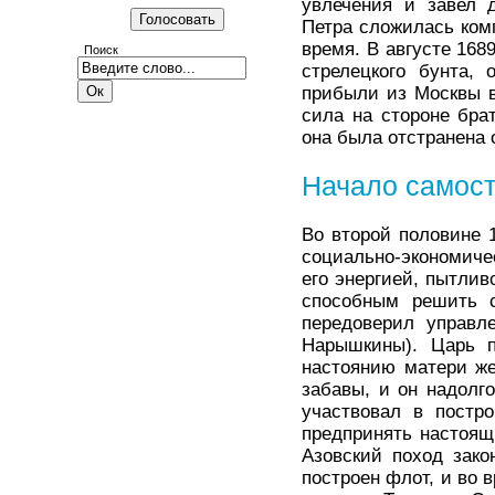
увлечения и завел д
Петра сложилась ком
время. В августе 168
Поиск
стрелецкого бунта,
прибыли из Москвы в
сила на стороне бра
она была отстранена 
Начало самост
Во второй половине 
социально-экономиче
его энергией, пытлив
способным решить с
передоверил управл
Нарышкины). Царь п
настоянию матери же
забавы, и он надолг
участвовал в постр
предпринять настоящ
Азовский поход зако
построен флот, и во в