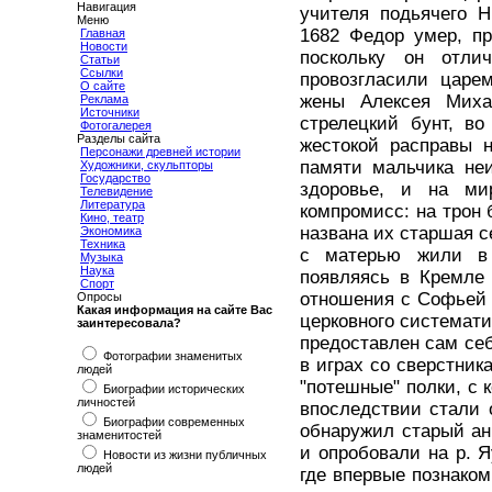
Навигация
учителя подьячего Н
Меню
1682 Федор умер, пр
Главная
Новости
поскольку он отли
Статьи
Ссылки
провозгласили царе
О сайте
жены Алексея Миха
Реклама
Источники
стрелецкий бунт, во
Фотогалерея
Разделы сайта
жестокой расправы 
Персонажи древней истории
памяти мальчика не
Художники, скульпторы
Государство
здоровье, и на мир
Телевидение
Литература
компромисс: на трон
Кино, театр
названа их старшая с
Экономика
Техника
с матерью жили в 
Музыка
Наука
появляясь в Кремле
Спорт
отношения с Софьей 
Опросы
Какая информация на сайте Вас
церковного системат
заинтересовала?
предоставлен сам се
Фотографии знаменитых
в играх со сверстни
людей
"потешные" полки, с
Биографии исторических
личностей
впоследствии стали 
Биографии современных
обнаружил старый ан
знаменитостей
и опробовали на р. Я
Новости из жизни публичных
людей
где впервые познако