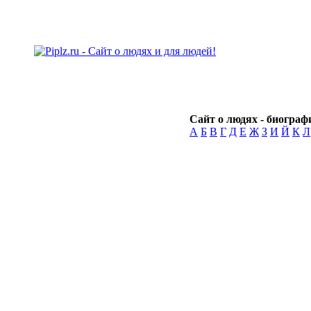
Сайт о людях - биографи
А
Б
В
Г
Д
Е
Ж
З
И
Й
К
Л