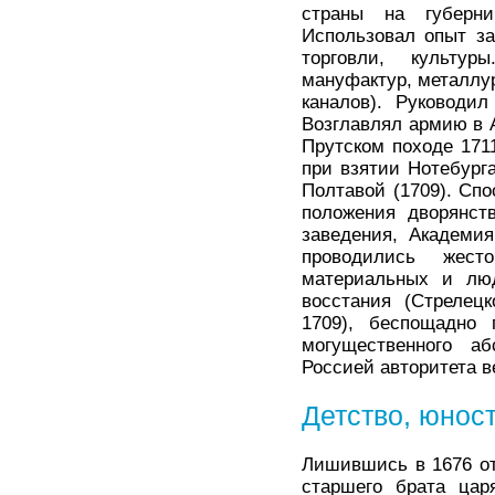
страны на губерни
Использовал опыт за
торговли, культур
мануфактур, металлур
каналов). Руководи
Возглавлял армию в А
Прутском походе 171
при взятии Нотебурга
Полтавой (1709). Сп
положения дворянст
заведения, Академия
проводились жест
материальных и люд
восстания (Стрелецк
1709), беспощадно 
могущественного аб
Россией авторитета в
Детство, юнос
Лишившись в 1676 от
старшего брата цар