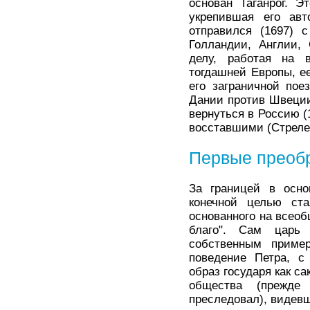
основан Таганрог. Э
укрепившая его авт
отправился (1697) 
Голландии, Англии,
делу, работая на 
тогдашней Европы, е
его заграничной по
Дании против Швеции
вернуться в Россию (
восставшими (Стрелец
Первые преоб
За границей в осно
конечной целью ста
основанного на всео
благо". Сам царь 
собственным приме
поведение Петра, с
образ государя как са
общества (прежде
преследовал), видевш