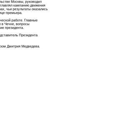
льстве Москвы, руководил
зглавлял кампанию движения
ах, чьи результаты оказались
ице-премьера.
еской работе. Главные
 в Чечне, вопросы
ие президента.
едставитель Президента
азом Дмитрия Медведева.