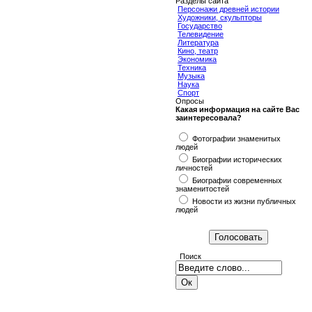
Разделы сайта
Персонажи древней истории
Художники, скульпторы
Государство
Телевидение
Литература
Кино, театр
Экономика
Техника
Музыка
Наука
Спорт
Опросы
Какая информация на сайте Вас
заинтересовала?
Фотографии знаменитых
людей
Биографии исторических
личностей
Биографии современных
знаменитостей
Новости из жизни публичных
людей
Поиск