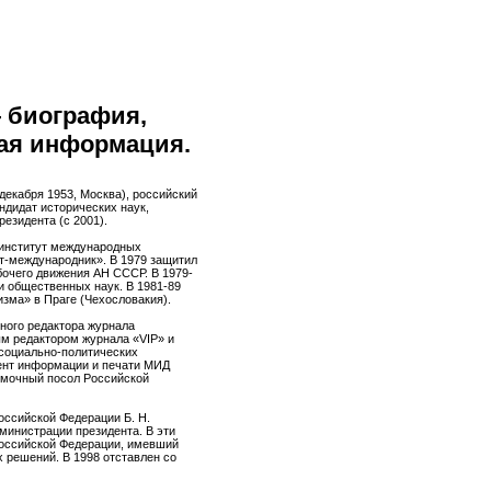
 биография,
ная информация.
 декабря 1953, Москва), российский
ндидат исторических наук,
езидента (с 2001).
 институт международных
-международник». В 1979 защитил
очего движения АН СССР. В 1979-
 общественных наук. В 1981-89
зма» в Праге (Чехословакия).
ного редактора журнала
ым редактором журнала «VIP» и
 социально-политических
мент информации и печати МИД
омочный посол Российской
оссийской Федерации Б. Н.
дминистрации президента. В эти
Российской Федерации, имевший
 решений. В 1998 отставлен со