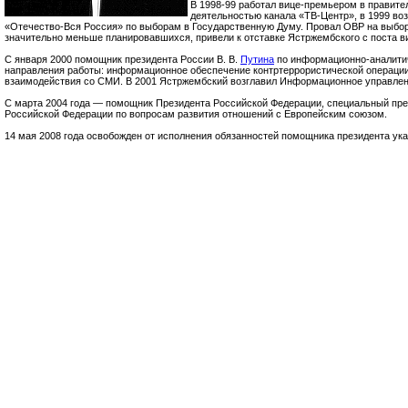
В 1998-99 работал вице-премьером в правите
деятельностью канала «ТВ-Центр», в 1999 во
«Отечество-Вся Россия» по выборам в Государственную Думу. Провал ОВР на выбор
значительно меньше планировавшихся, привели к отставке Ястржембского с поста в
С января 2000 помощник президента России В. В.
Путина
по информационно-аналитич
направления работы: информационное обеспечение контртеррористической операции
взаимодействия со СМИ. В 2001 Ястржембский возглавил Информационное управлен
С марта 2004 года — помощник Президента Российской Федерации, специальный пр
Российской Федерации по вопросам развития отношений с Европейским союзом.
14 мая 2008 года освобожден от исполнения обязанностей помощника президента ук