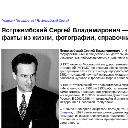
Главная
/
Государство
/
Ястржембский Сергей
Ястржембский Сергей Владимирович —
факты из жизни, фотографии, справоч
Ястржембский Сергей Владимирович
(р. 4
государственный и общественный деятель, ка
руководитель информационного управления пр
В 1976 окончил Московский государственный
отношений (МГИМО) по специальности «юрист
диссертацию в Институте международного раб
1881 — младший научный сотрудник Академии
работал в журнале «Проблемы мира и социали
В 1990 Ястржембский стал заместителем глав
«Мегаполис», а с 1991 по 1993 работал главн
заместителем генерального директора Фонда
исследований. В 1992-93 возглавил Департа
России. В 1993-1996 — чрезвычайный и полн
Федерации в Словацкой Республике.
С 1996 по 1998 пресс-секретарь президента Р
Ельцина
, с 1997 заместитель руководителя а
годы один из самых влиятельных политиков 
отношение к принятию самых принципиальных
своего поста.