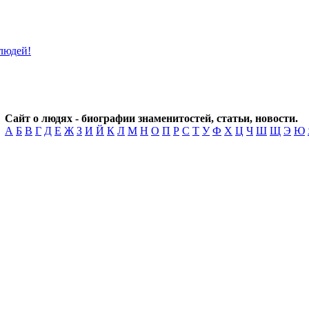
Сайт о людях - биографии знаменитостей, статьи, новости.
А
Б
В
Г
Д
Е
Ж
З
И
Й
К
Л
М
Н
О
П
Р
С
Т
У
Ф
Х
Ц
Ч
Ш
Щ
Э
Ю