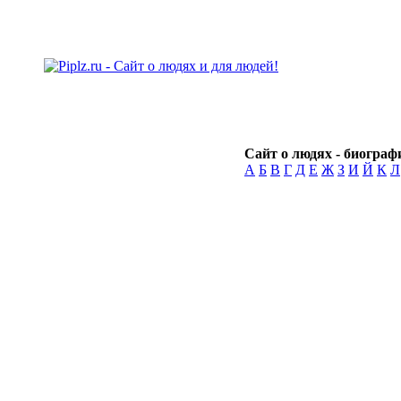
Сайт о людях - биографи
А
Б
В
Г
Д
Е
Ж
З
И
Й
К
Л