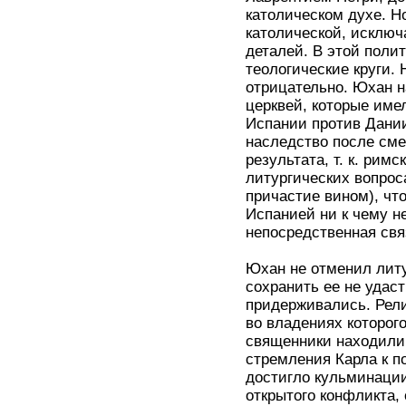
католическом духе. Н
католической, исключ
деталей. В этой поли
теологические круги.
отрицательно. Юхан н
церквей, которые име
Испании против Дани
наследство после сме
результата, т. к. рим
литургических вопрос
причастие вином), чт
Испанией ни к чему не
непосредственная свя
Юхан не отменил литур
сохранить ее не удаст
придерживались. Рели
во владениях которог
священники находили
стремления Карла к 
достигло кульминации 
открытого конфликта