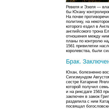
Ревеля и Эзеля — вла
бы Юхану контролиров
На почве противоречи
политику, на некотор
которого ездил в Анг
английсокого трона Ел
отношения между ними
планы по контролю над
1561 привилегии насл
королевства, были си
Брак. Заключе
Юхан, болезненно вос
Сигизмундом Августо
сестре Катарине Ягел
которой получил семь
и на риксдаге 1563 пр
заключен в замок Гри
разделила с ним Ката
посвящал богословски