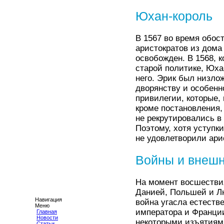
Юхан-король
В 1567 во время обос
аристократов из дома
освобожден. В 1568, к
старой политике, Юха
него. Эрик был низло
дворянству и особен
привилегии, которые,
кроме постановления,
не рекрутировались в
Поэтому, хотя уступк
не удовлетворили ари
Войны и внешн
На момент восшестви
Данией, Польшей и Л
Навигация
война угасла естеств
Меню
императора и Франции
Главная
Новости
некоторыми изъятиям
Статьи