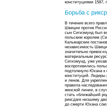
конституциями 1587, 
Борьба с рикс
В течение всего прав
Швеции против России
сын Сигизмунд был во
польским королем (Си
Кальмарские постанов
независимость Швеци
значительно превосхо
материальным ресурса
Сигизмунд, уже уехав
воспротивились польс
подтолкнуло Юхана к 
конституций. Лидеры 
и ленов. Для укрепле
правила наследования
женской линии, в слу
стать «ближайший род
риксдаге низшему дво
до смерти Юхана сою