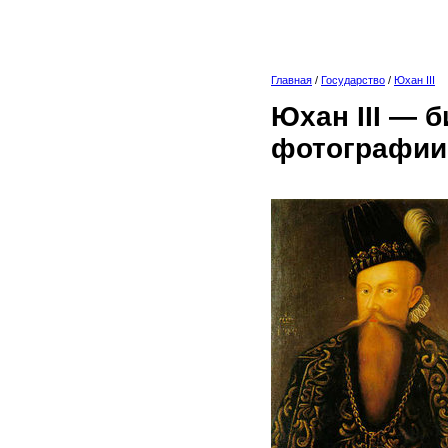
Главная
/
Государство
/
Юхан III
Юхан III — 
фотографии