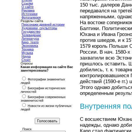
Ссылки
150 тыс. далеров Дани
О сайте
передавался на трете
Реклама
Источники
напряженными, однако
Фотогалерея
Разделы сайта
На востоке соперник
Персонажи древней истории
Балтики. Политическ
Художники, скульпторы
Государство
Юхана и Ивана Грозно
Телевидение
Литература
против шведов, и к 15
Кино, театр
1579 король Польши 
Экономика
Техника
России. В нач. 1580-х
Музыка
Наука
захватили всю Эстони
Спорт
пришлось оставить. Ш
Опросы
Какая информация на сайте Вас
добились, т. к. товар
заинтересовала?
контролировавшиеся 
Фотографии знаменитых
действий (1590-е гг.
людей
Этого однако добитьс
Биографии исторических
личностей
определенным результ
Биографии современных
знаменитостей
Внутренняя по
Новости из жизни публичных
людей
С восшествием Юхана
надежды, однако доби
Поиск
Карл стал фактически