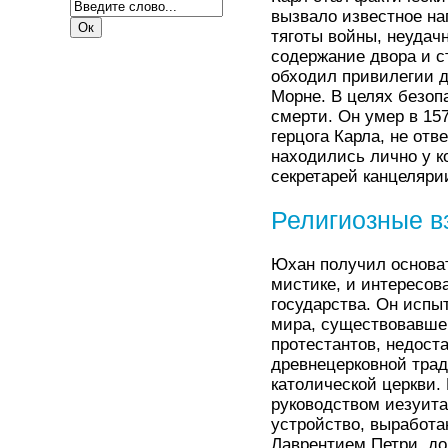
вызвало известное н
тяготы войны, неудач
содержание двора и с
обходил привилегии д
Морне. В целях безоп
смерти. Он умер в 15
герцога Карла, не отв
находились лично у к
секретарей канцеляри
Религиозные в
Юхан получил основат
мистике, и интересов
государства. Он испы
мира, существовавше
протестантов, недост
древнецерковной тради
католической церкви
руководством иезуита
устройство, выработ
Лаврентием Петри, до