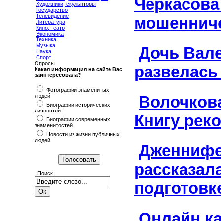
Черкасова
Художники, скульпторы
Государство
Телевидение
мошеннич
Литература
Кино, театр
Экономика
Техника
Музыка
Дочь Вал
Наука
Спорт
Опросы
развелась
Какая информация на сайте Вас
заинтересовала?
Фотографии знаменитых
людей
Волочкова
Биографии исторических
личностей
Книгу рек
Биографии современных
знаменитостей
Новости из жизни публичных
людей
Дженнифе
рассказала
Поиск
подготовк
Онлайн к