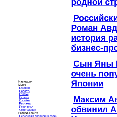
родной ст
Российск
Роман Авд
история р
бизнес-пр
Сын Яны 
очень поп
Японии
Навигация
Меню
Главная
Новости
Статьи
Максим А
Ссылки
О сайте
Реклама
обвинил А
Источники
Фотогалерея
Разделы сайта
Персонажи древней истории