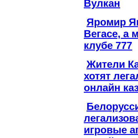
Вулкан
Яромир Яг
Вегасе, а 
клубе 777
Жители Ка
хотят лега
онлайн ка
Белорусс
легализов
игровые а