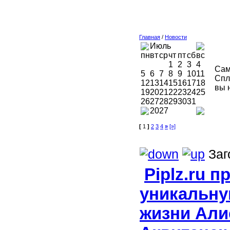
Главная
/
Новости
Июль
пн
вт
ср
чт
пт
сб
вс
1
2
3
4
Сам
5
6
7
8
9
10
11
Спл
12
13
14
15
16
17
18
вы 
19
20
21
22
23
24
25
26
27
28
29
30
31
2027
[
1
]
2
3
4
»
[»]
Заг
Piplz.ru 
уникальну
жизни Ал