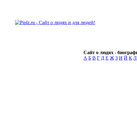
Сайт о людях - биографи
А
Б
В
Г
Д
Е
Ж
З
И
Й
К
Л