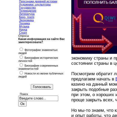
Персонажи древней истории
Художники, скульпторы
Государство
Телевидение
Литература
Кино, театр
Экономика
Техника
Музыка
Наука
Спорт
Опросы
Какая информация на сайте Вас
заинтересовала?
Фотографии знаменитых
людей
экономику страны и п
Биографии исторических
личностей
состоянии страны в ц
Биографии современных
знаменитостей
Посмотрим обратит ли
Новости из жизни публичных
людей
предлагаем начать в
казино на данный мом
закрыть подобные раз
при этом, о хороших 
Поиск
проще закрыть всех, 
Но мы-то знаем, что 
и опыт работы, что д