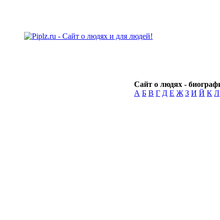
Сайт о людях - биографи
А
Б
В
Г
Д
Е
Ж
З
И
Й
К
Л