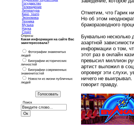
заведение, которое д
Государство
Телевидение
Литература
Отметим, что Гарик ни
Кино, театр
Но об этом неоднокра
Экономика
Техника
бракоразводного проц
Музыка
Наука
Спорт
Буквально несколько 
Опросы
Какая информация на сайте Вас
азартной зависимости
заинтересовала?
информации о том, чт
Фотографии знаменитых
этот раз в онлайн ка
людей
превысил миллион руб
Биографии исторических
личностей
артист выложил в соц
Биографии современных
опроверг эти слухи, у
знаменитостей
ничего не выигрывал. 
Новости из жизни публичных
людей
говорит правду.
Поиск