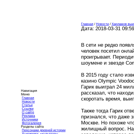
Главная
/
Новости
/
Харламов выиг
Дата: 2018-03-31 09:5
В сети не редко появл
человек посетил онлай
проигрывает. Периоди
шоумене и звезде Com
В 2015 году стало изв
казино Olympic Voodoo
Гарик выиграл 24 мил
Навигация
рассказал, что находи
Меню
скоротать время, выи
Главная
Новости
Статьи
Ссылки
Также тогда Гарик отв
О сайте
признался, что даже з
Реклама
Источники
Москве. Но похоже чт
Фотогалерея
Разделы сайта
жилищный вопрос. На
Персонажи древней истории
Художники, скульпторы