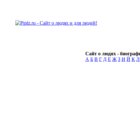
Сайт о людях - биографи
А
Б
В
Г
Д
Е
Ж
З
И
Й
К
Л