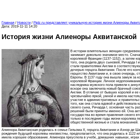
Главная
/
Новости
/
Piplz.ru представляет уникальную историю жизни Алиеноры Аквит
Дата: 2019-11-11 14:20
История жизни Алиеноры Аквитанской
В истории влиятельных женщин средневек
занимает довольно значимое место. Снача
королевой Франции (1137-1152), а затем ко
того, она родила двух сыновей, Ричарда I 
стали правителями Англии в соответству
дочерью герцога Аквитании. После его ко
герцогство Аквитании и, в свою очередь, с
Европы. В 1137 году она вышла замуж за к
королевой Франции. Личное недопонимание
наследника мужского пола привели к аннул
вскоре она заключила новый брачный союз 
Англии. В отличие от бывших королей и ее
чрезвычайно яркой, умной и имела настоя
участие в административных и правитель
того, как она стала вдовой и действовала 
своего сына, Ричарда I, основная часть р
решений были приняты именно ей. Она акт
государства во время правления своего вт
только в последние годы жизни королева 
общественной жизнью и стала монахиней.
Алиенора Аквитанская родилась в семье Гильома Х, герцога Аквитании и Аэнор де Ша
рождения будущей королевы неизвестны, предполагается, что она родилась в 1122 ил
имела хорошее образование. Алиенора преуспела в учебе, домашних навыках, играх