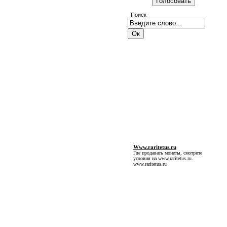
Поиск
Www.raritetus.ru
Где продавать монеты, смотрите
условия на
www.raritetus.ru
.
www.raritetus.ru