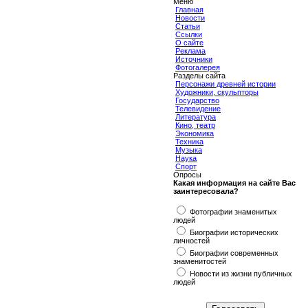
Меню
Главная
Новости
Статьи
Ссылки
О сайте
Реклама
Источники
Фотогалерея
Разделы сайта
Персонажи древней истории
Художники, скульпторы
Государство
Телевидение
Литература
Кино, театр
Экономика
Техника
Музыка
Наука
Спорт
Опросы
Какая информация на сайте Вас
заинтересовала?
Фотографии знаменитых
людей
Биографии исторических
личностей
Биографии современных
знаменитостей
Новости из жизни публичных
людей