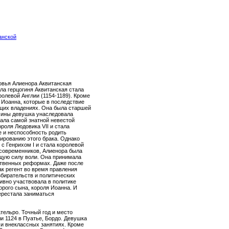
анской
овья Алиенора Аквитанская
ла герцогиня Аквитанская стала
ролевой Англии (1154-1189). Кроме
и Иоанна, которые в последствие
ющих владениях. Она была старшей
нчины девушка унаследовала
тала самой знатной невестой
ороля Людовика VII и стала
 и неспособность родить
ированию этого брака. Однако
с Генрихом I и стала королевой
 современников, Алиенора была
щую силу воли. Она принимала
ственных реформах. Даже после
как регент во время правления
азбирательств и политических
ивно участвовала в политике
орого сына, короля Иоанна. И
перестала заниматься
тельро. Точный год и место
и 1124 в Пуатье, Бордо. Девушка
 и внеклассных занятиях. Кроме