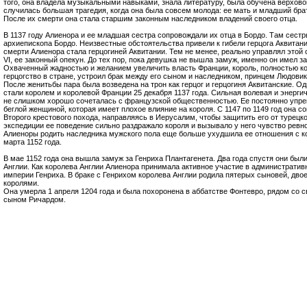
того, она владела музыкальными навыками, знала литературу, была обучена верхово
случилась большая трагедия, когда она была совсем молода: ее мать и младший брат
После их смерти она стала старшим законным наследником владений своего отца.
В 1137 году Алиенора и ее младшая сестра сопровождали их отца в Бордо. Там сестр
архиепископа Бордо. Неизвестные обстоятельства привели к гибели герцога Аквитании
смерти Алиенора стала герцогиней Аквитании. Тем не менее, реально управлял этой
VI, ее законный опекун. До тех пор, пока девушка не вышла замуж, именно он имел з
Охваченный жадностью и желанием увеличить власть Франции, король, полностью к
герцогство в стране, устроил брак между его сыном и наследником, принцем Людовико
После женитьбы пара была возведена на трон как герцог и герцогиня Аквитанские. О
стали королем и королевой Франции 25 декабря 1137 года. Сильная волевая и энерг
не слишком хорошо сочеталась с французской общественностью. Ее постоянно упрек
беглой женщиной, которая имеет плохое влияние на короля. С 1147 по 1149 год она 
Второго крестового похода, направляясь в Иерусалим, чтобы защитить его от турецк
экспедиции ее поведение сильно раздражало короля и вызывало у него чувство ревн
Алиеноры родить наследника мужского пола еще больше ухудшила ее отношения с к
марта 1152 года.
В мае 1152 года она вышла замуж за Генриха Плантагенета. Два года спустя они был
Англии. Как королева Англии Алиенора принимала активное участие в административ
империи Генриха. В браке с Генрихом королева Англии родила пятерых сыновей, двое
королями.
Она умерла 1 апреля 1204 года и была похоронена в аббатстве Фонтевро, рядом со с
сыном Ричардом.