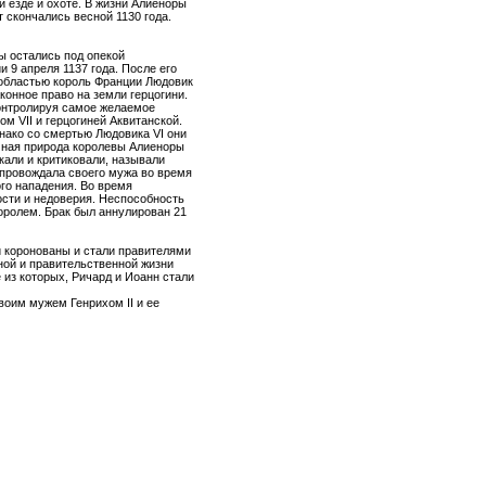
й езде и охоте. В жизни Алиеноры
 скончались весной 1130 года.
ы остались под опекой
 9 апреля 1137 года. После его
 областью король Франции Людовик
аконное право на земли герцогини.
онтролируя самое желаемое
м VII и герцогиней Аквитанской.
днако со смертью Людовика VI они
ичная природа королевы Алиеноры
али и критиковали, называли
сопровождала своего мужа во время
ого нападения. Во время
ости и недоверия. Неспособность
оролем. Брак был аннулирован 21
и коронованы и стали правителями
ной и правительственной жизни
 из которых, Ричард и Иоанн стали
воим мужем Генрихом II и ее