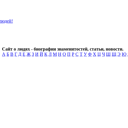
Сайт о людях - биографии знаменитостей, статьи, новости.
А
Б
В
Г
Д
Е
Ж
З
И
Й
К
Л
М
Н
О
П
Р
С
Т
У
Ф
Х
Ц
Ч
Ш
Щ
Э
Ю