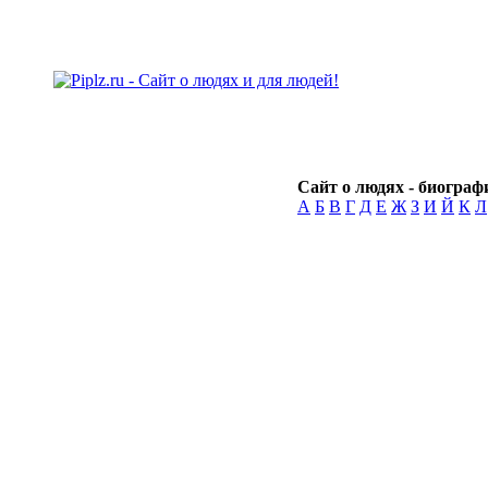
Сайт о людях - биографи
А
Б
В
Г
Д
Е
Ж
З
И
Й
К
Л