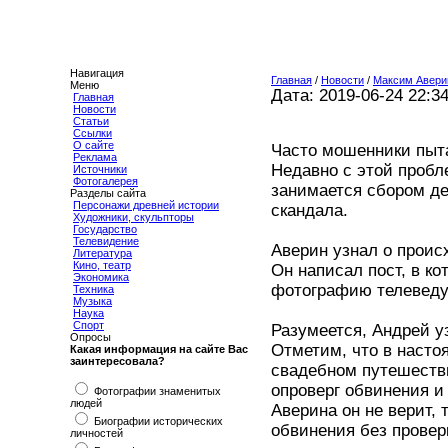
Навигация
Главная
/
Новости
/
Максим Авери
Меню
Дата: 2019-06-24 22:3
Главная
Новости
Статьи
Ссылки
О сайте
Часто мошенники пыт
Реклама
Недавно с этой пробл
Источники
Фотогалерея
занимается сбором де
Разделы сайта
Персонажи древней истории
скандала.
Художники, скульпторы
Государство
Телевидение
Аверин узнал о проис
Литература
Кино, театр
Он написал пост, в ко
Экономика
фотографию телеведу
Техника
Музыка
Наука
Спорт
Разумеется, Андрей у
Опросы
Отметим, что в насто
Какая информация на сайте Вас
заинтересовала?
свадебном путешестви
опроверг обвинения и
Фотографии знаменитых
людей
Аверина он не верит, 
Биографии исторических
обвинения без прове
личностей