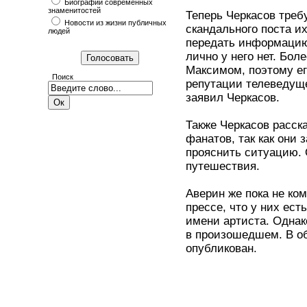
Биографии современных
знаменитостей
Теперь Черкасов треб
Новости из жизни публичных
скандального поста и
людей
передать информацию 
лично у него нет. Бол
Максимом, поэтому ег
Поиск
репутации телеведуще
заявил Черкасов.
Также Черкасов расска
фанатов, так как они
прояснить ситуацию. 
путешествия.
Аверин же пока не ко
прессе, что у них ес
имени артиста. Однак
в произошедшем. В об
опубликован.