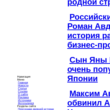
родной ст
Российск
Роман Авд
история р
бизнес-пр
Сын Яны 
очень поп
Японии
Навигация
Меню
Главная
Новости
Статьи
Максим А
Ссылки
О сайте
Реклама
обвинил 
Источники
Фотогалерея
Разделы сайта
Персонажи древней истории