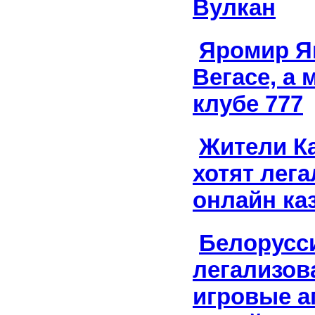
Вулкан
Яромир Яг
Вегасе, а
клубе 777
Жители К
хотят лега
онлайн ка
Белорусс
легализов
игровые а