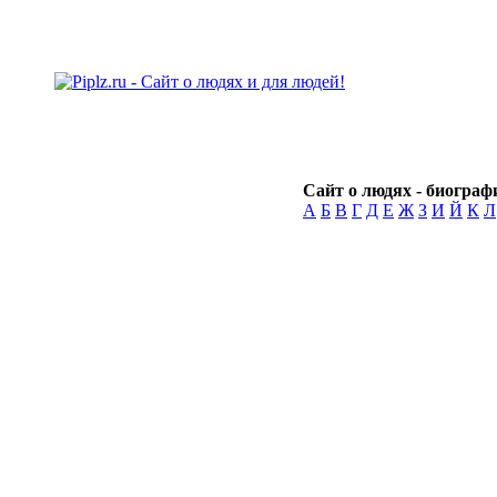
Сайт о людях - биографи
А
Б
В
Г
Д
Е
Ж
З
И
Й
К
Л