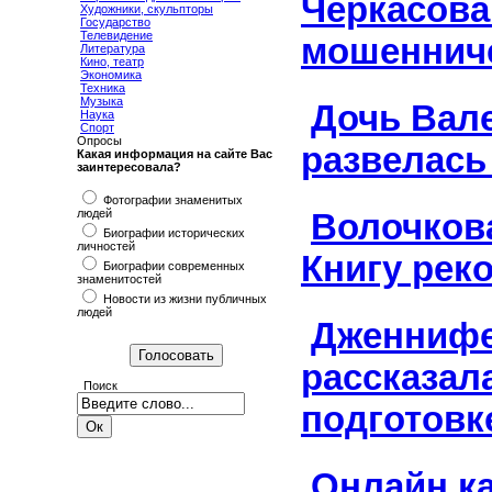
Черкасова
Художники, скульпторы
Государство
Телевидение
мошеннич
Литература
Кино, театр
Экономика
Техника
Музыка
Дочь Вал
Наука
Спорт
Опросы
развелась
Какая информация на сайте Вас
заинтересовала?
Фотографии знаменитых
людей
Волочков
Биографии исторических
личностей
Книгу рек
Биографии современных
знаменитостей
Новости из жизни публичных
людей
Дженнифе
рассказал
Поиск
подготовк
Онлайн к