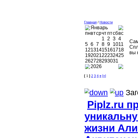
Главная
/
Новости
Январь
пн
вт
ср
чт
пт
сб
вс
1
2
3
4
Сам
5
6
7
8
9
10
11
Спл
12
13
14
15
16
17
18
вы 
19
20
21
22
23
24
25
26
27
28
29
30
31
2026
[
1
]
2
3
4
»
[»]
Заг
Piplz.ru 
уникальн
жизни Ал