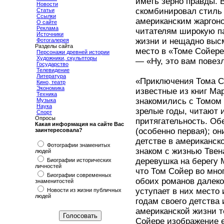
иметь зерно правды. В
Новости
скомбинировал стиль
Статьи
Ссылки
американским жаргон
О сайте
Реклама
читателям широкую п
Источники
жизни и нещадно высм
Фотогалерея
Разделы сайта
место в «Томе Сойере
Персонажи древней истории
Художники, скульпторы
— «Ну, это вам повезло
Государство
Телевидение
Литература
«Приключения Тома С
Кино, театр
Экономика
известные из книг Мар
Техника
знакомились с Томом 
Музыка
Наука
зрелые годы, читают и
Спорт
Опросы
притягательность. Об
Какая информация на сайте Вас
(особенно первая); о
заинтересовала?
детстве в американско
Фотографии знаменитых
знаком с жизнью Твена
людей
деревушка на берегу 
Биографии исторических
личностей
что Том Сойер во мно
Биографии современных
обоих романов далеко
знаменитостей
уступает в них место
Новости из жизни публичных
людей
годам своего детства
американской жизни т
Сойере изображение 