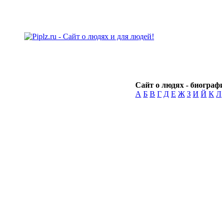
Сайт о людях - биографи
А
Б
В
Г
Д
Е
Ж
З
И
Й
К
Л