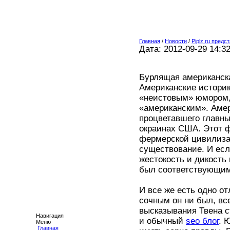
Главная
/
Новости
/
Piplz.ru пред
Дата: 2012-09-29 14:3
Бурлящая американска
Американские историк
«неистовым» юмором, 
«американским». Аме
процветавшего главн
окраинах США. Этот 
фермерской цивилиза
существование. И есл
жестокость и дикость
был соответствующим
И все же есть одно о
сочным он ни был, вс
высказывания Твена 
Навигация
и обычный
seo блог
. 
Меню
Главная