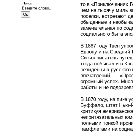
то в «Приключениях Г
Поиск
чем на тысячу миль в
поселки, встречают д
обыденные и необыча
замечательная по со
социального быта эпо
В 1867 году Твен упр
Европу и на Средний 
Сити» писатель путеш
тогда побывал и в Кр
резиденцию русского 
впечатлений, — «Прос
огромный успех. Мног
работы и не подозрев
В 1870 году, на пике 
Буффало, штат Нью-Йо
критикуя американско
непритязательных юмо
полными тонкой ирони
памфлетами на социа